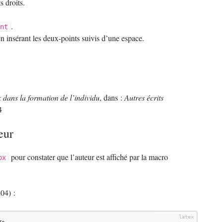
s droits.
.
nt
en insérant les deux-points suivis d’une espace.
 dans la formation de l’individu
, dans :
Autres écrits
4
eur
pour constater que l’auteur est affiché par la macro
bx
204) :