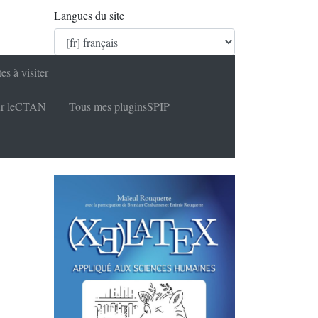
Langues du site
tes à visiter
r le
CTAN
Tous mes plugins
SPIP