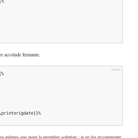
%

re accolade fermante.
%

printorigdate}}%

es mêmes que pour la première solution : je ne les recommente