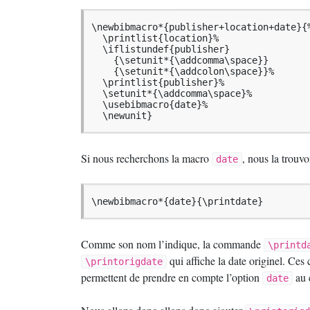
\newbibmacro*{publisher+location+date}{%
  \printlist{location}%

  \iflistundef{publisher}

    {\setunit*{\addcomma\space}}

    {\setunit*{\addcolon\space}}%

  \printlist{publisher}%

  \setunit*{\addcomma\space}%

  \usebibmacro{date}%

  \newunit}
Si nous recherchons la macro
, nous la trouvo
date
\newbibmacro*{date}{\printdate}
Comme son nom l’indique, la commande
\printd
qui affiche la date originel. Ce
\printorigdate
permettent de prendre en compte l’option
au 
date