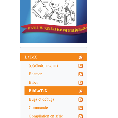
LaTeX
(r)(e)led(mac/par)
Beamer
Biber
BibLaTeX
Bugs et debugs
Commande
Compilation en série