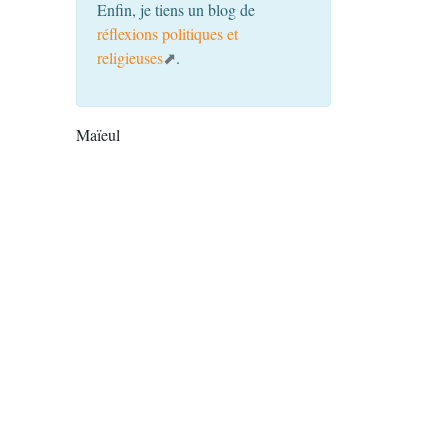
Enfin, je tiens un blog de
réflexions politiques et
religieuses
.
Maïeul