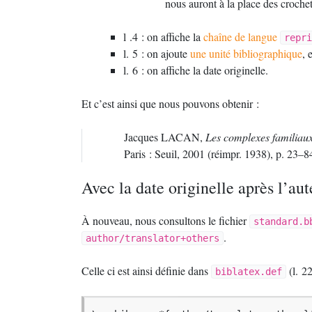
nous auront à la place des crochet
l .4 : on affiche la
chaîne de langue
repri
l. 5 : on ajoute
une unité bibliographique
, 
l. 6 : on affiche la date originelle.
Et c’est ainsi que nous pouvons obtenir :
Jacques
LACAN
,
Les complexes familiaux
Paris : Seuil, 2001 (réimpr. 1938), p. 23–8
Avec la date originelle après l’aut
À nouveau, nous consultons le fichier
standard.b
.
author/translator+others
Celle ci est ainsi définie dans
(l. 2
biblatex.def