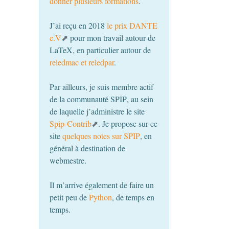
donner plusieurs formations
.
J’ai reçu en 2018
le prix
DANTE
e.V
pour mon travail autour de
LaTeX, en particulier autour de
reledmac et reledpar
.
Par ailleurs, je suis membre actif
de la communauté
SPIP
, au sein
de laquelle j’administre le site
Spip-Contrib
. Je propose sur ce
site
quelques notes sur
SPIP
, en
général à destination de
webmestre.
Il m’arrive également de faire un
petit peu de
Python
, de temps en
temps.