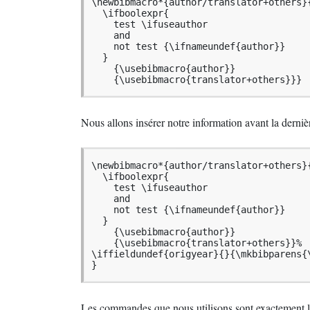
\newbibmacro*{author/translator+others}{
  \ifboolexpr{

    test \ifuseauthor

    and

    not test {\ifnameundef{author}}

  }

    {\usebibmacro{author}}

    {\usebibmacro{translator+others}}}
Nous allons insérer notre information avant la derniè
\newbibmacro*{author/translator+others}{
  \ifboolexpr{

    test \ifuseauthor

    and

    not test {\ifnameundef{author}}

  }

    {\usebibmacro{author}}

    {\usebibmacro{translator+others}}%

\iffieldundef{origyear}{}{\mkbibparens{\
}
Les commandes que nous utilisons sont exactement l