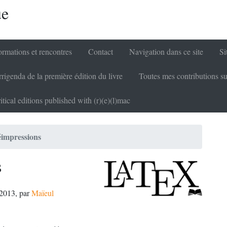
ue
rmations et rencontres
Contact
Navigation dans ce site
Si
rigenda de la première édition du livre
Toutes mes contributions su
itical editions published with (r)(e)(l)mac
éimpressions
s
 2013
,
par
Maïeul