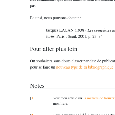
pas.
Et ainsi, nous pouvons obtenir :
Jacques
LACAN
(1938),
Les complexes fa
écrits
, Paris : Seuil, 2001, p. 23–84
Pour aller plus loin
On souhaitera sans doute classer par date de publicat
pour se faire un
nouveau type de tri bibliographique
.
Notes
1
[
]
Voir mon article sur
la manière de trouver 
mon livre.
2
[
]
Voir le manuel de
biblate
pour plus de déta