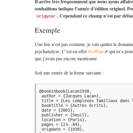
Il arrive très fréquemment que nous ayons affair
souhaitions indique l’année d’édition originel. Po
. Cependant ce champ n’est par défaut
origyear
Exemple
Une fois n’est pas coutume, je vais quitter le domaine
psychanalyse. C’est en effet
@effraie
qui m’a pouss
que j’avais pas encore mentionné.
Soit une entrée de la forme suivante :
@bookinbook{Lacan1938,

 author = {Jacques Lacan},

 title = {Les complexes familiaux dans la formation de l'individu},

 booktitle = {Autres écrits},

 date = {2001},

 publisher = {Seuil},

 location = {Paris},

 pages = {23--84},

 origdate = {1938},
