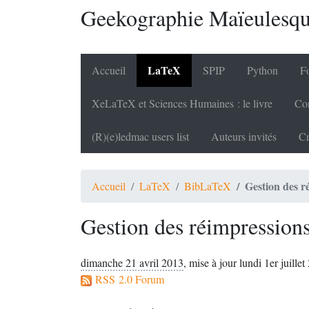
Geekographie Maïeulesq
LaTeX
Accueil
SPIP
Python
Fo
XeLaTeX et Sciences Humaines : le livre
Cor
(R)(e)ledmac users list
Auteurs invités
Cr
Gestion des r
Accueil
LaTeX
BibLaTeX
Gestion des réimpression
dimanche 21 avril 2013
,
mise à jour lundi 1er juillet
RSS 2.0 Forum