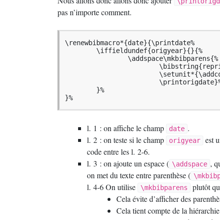
Nous allons donc allons donc ajouter
\printorigd
pas n’importe comment.
\renewbibmacro*{date}{\printdate%

	\iffieldundef{origyear}{}{%

		\addspace\mkbibparens{%

			\bibstring{reprint}%

  			\setunit*{\addcomma\space}%

  			\printorigdate}%

 	}%

}%
l. 1 : on affiche le champ
.
date
l. 2 : on teste si le champ
est u
origyear
code entre les l. 2-6.
l. 3 : on ajoute un espace (
, q
\addspace
on met du texte entre parenthèse (
\mkbib
l. 4-6 On utilise
plutôt qu
\mkbibparens
Cela évite d’afficher des parenthè
Cela tient compte de la hiérarchi