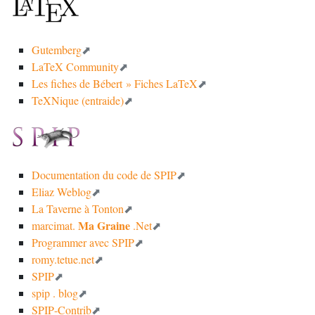
Gutemberg
LaTeX Community
Les fiches de Bébert
» Fiches LaTeX
TeXNique (entraide)
Documentation du code de
SPIP
Eliaz Weblog
La Taverne à Tonton
Ma Graine
marcimat.
.Net
Programmer avec
SPIP
romy.tetue.net
SPIP
spip . blog
SPIP
-Contrib