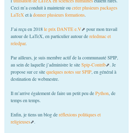
l’
utilisation de LaTeX en sciences humaines
étaient rares.
Ceci m’a conduit à maintenir ou
créer plusieurs packages
LaTeX
et à
donner plusieurs formations
.
J’ai reçu en 2018
le prix
DANTE
e.V
pour mon travail
autour de LaTeX, en particulier autour de
reledmac et
reledpar
.
Par ailleurs, je suis membre actif de la communauté
SPIP
,
au sein de laquelle j’administre le site
Spip-Contrib
. Je
propose sur ce site
quelques notes sur
SPIP
, en général à
destination de webmestre.
Il m’arrive également de faire un petit peu de
Python
, de
temps en temps.
Enfin, je tiens un blog de
réflexions politiques et
religieuses
.