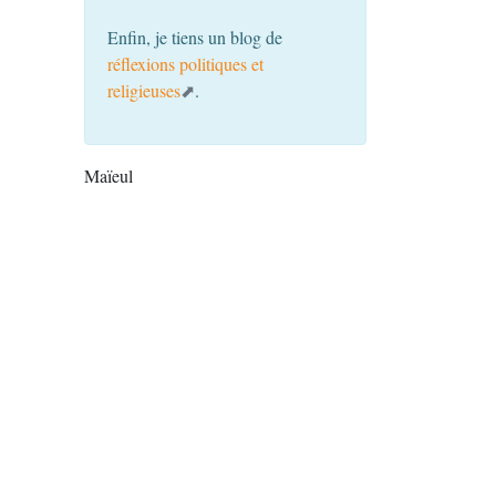
Enfin, je tiens un blog de
réflexions politiques et
religieuses
.
Maïeul