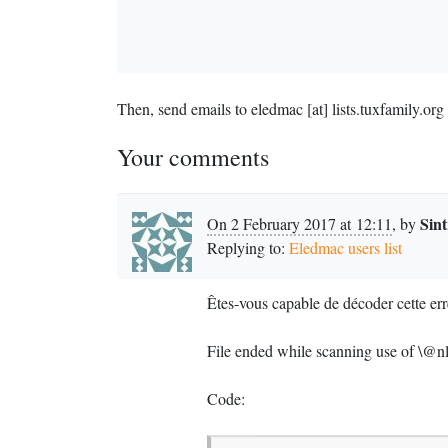
Then, send emails to eledmac [at] lists.tuxfamily.org
Your comments
Sin
On 2 February 2017 at 12:11
,
by
Replying to:
Eledmac users list
Êtes-vous capable de décoder cette err
File ended while scanning use of \@nl
Code: