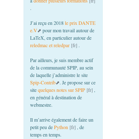
à
donner plusieurs formations
.
J’ai reçu en 2018
le prix
DANTE
e.V
pour mon travail autour de
LaTeX, en particulier autour de
reledmac et reledpar
.
Par ailleurs, je suis membre actif
de la communauté
SPIP
, au sein
de laquelle j’administre le site
Spip-Contrib
. Je propose sur ce
site
quelques notes sur
SPIP
,
en général à destination de
webmestre.
Il m’arrive également de faire un
petit peu de
Python
, de
temps en temps.