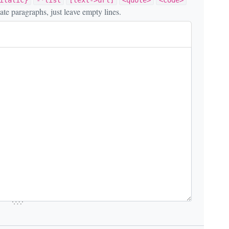
italic}
-*list
[text->url]
<quote>
<code>
eate paragraphs, just leave empty lines.