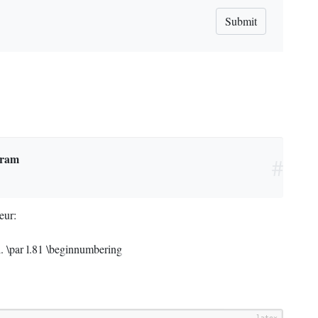
Submit
tram
#
eur:
. \par l.81 \beginnumbering