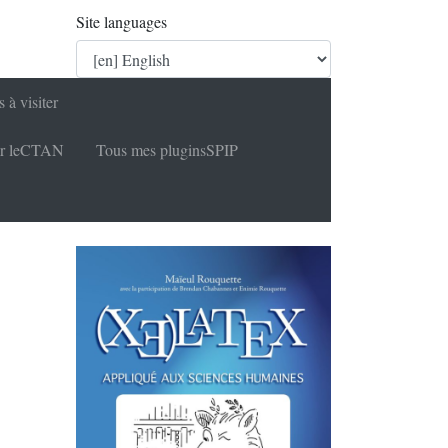
Site languages
s à visiter
r le
CTAN
Tous mes plugins
SPIP