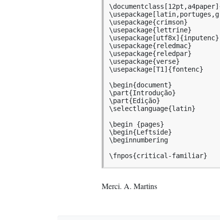
\documentclass[12pt,a4paper]{
\usepackage[latin,portuges,g
\usepackage{crimson}

\usepackage{lettrine}

\usepackage[utf8x]{inputenc}

\usepackage{reledmac}

\usepackage{reledpar}

\usepackage{verse}

\usepackage[T1]{fontenc}

\begin{document}

\part{Introdução}

\part{Edição}

\selectlanguage{latin}

\begin {pages}

\begin{Leftside}

\beginnumbering

\fnpos{critical-familiar}
Merci. A. Martins