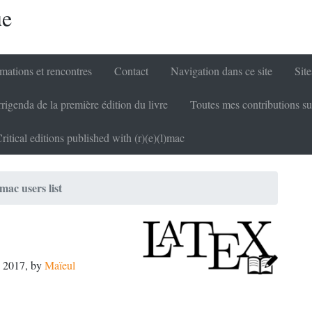
ue
mations et rencontres
Contact
Navigation dans ce site
Site
rigenda de la première édition du livre
Toutes mes contributions su
ritical editions published with (r)(e)(l)mac
mac users list
 2017
,
by
Maïeul