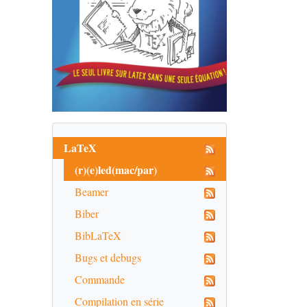
LaTeX
(r)(e)led(mac/par)
Beamer
Biber
BibLaTeX
Bugs et debugs
Commande
Compilation en série