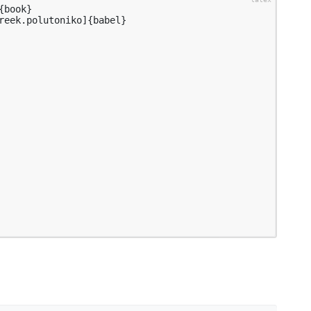
book}

reek.polutoniko]{babel}
