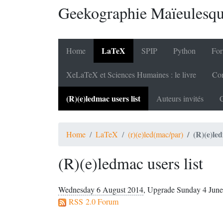
Geekographie Maïeulesq
LaTeX
Home
SPIP
Python
For
XeLaTeX et Sciences Humaines : le livre
Cor
(R)(e)ledmac users list
Auteurs invités
C
(R)(e)led
Home
LaTeX
(r)(e)led(mac/par)
(R)(e)ledmac users list
Wednesday 6 August 2014
,
Upgrade Sunday 4 June
RSS 2.0 Forum