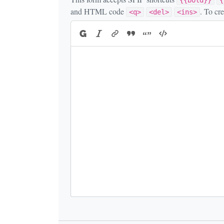
{{bold}}
{
and HTML code
. To cr
<q>
<del>
<ins>