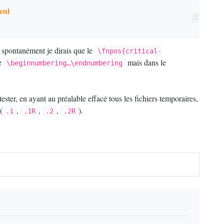
eul
#
 spontanément je dirais que le
\fnpos{critical-
le
mais dans le
\beginnumbering…\endnumbering
tester, en ayant au préalable effacé tous les fichiers temporaires,
(
,
,
,
).
.1
.1R
.2
.2R