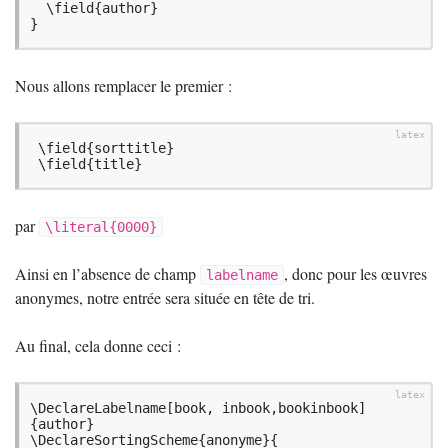
  \field{author}

}
Nous allons remplacer le premier :
 \field{sorttitle}

 \field{title}
par
\literal{0000}
Ainsi en l’absence de champ
, donc pour les œuvres
labelname
anonymes, notre entrée sera située en tête de tri.
Au final, cela donne ceci :
\DeclareLabelname[book, inbook,bookinbook]
{author}

\DeclareSortingScheme{anonyme}{
