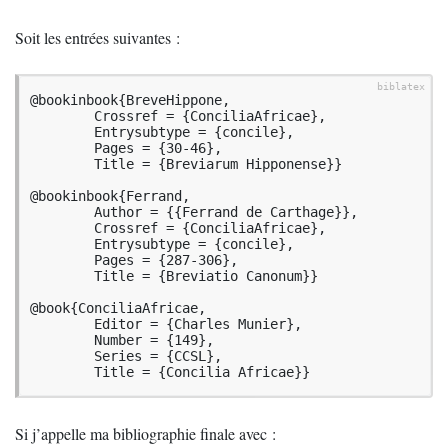
Soit les entrées suivantes :
@bookinbook{BreveHippone,

        Crossref = {ConciliaAfricae},

        Entrysubtype = {concile},

        Pages = {30-46},

        Title = {Breviarum Hipponense}}

@bookinbook{Ferrand,

        Author = {{Ferrand de Carthage}},

        Crossref = {ConciliaAfricae},

        Entrysubtype = {concile},

        Pages = {287-306},

        Title = {Breviatio Canonum}}

@book{ConciliaAfricae,

        Editor = {Charles Munier},

        Number = {149},

        Series = {CCSL},

        Title = {Concilia Africae}}
Si j’appelle ma bibliographie finale avec :