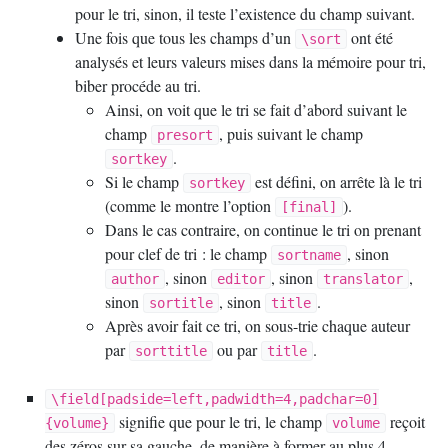
pour le tri, sinon, il teste l’existence du champ suivant.
Une fois que tous les champs d’un
ont été
\sort
analysés et leurs valeurs mises dans la mémoire pour tri,
biber procéde au tri.
Ainsi, on voit que le tri se fait d’abord suivant le
champ
, puis suivant le champ
presort
.
sortkey
Si le champ
est défini, on arrête là le tri
sortkey
(comme le montre l’option
).
[final]
Dans le cas contraire, on continue le tri on prenant
pour clef de tri : le champ
, sinon
sortname
, sinon
, sinon
,
author
editor
translator
sinon
, sinon
.
sortitle
title
Après avoir fait ce tri, on sous-trie chaque auteur
par
ou par
.
sorttitle
title
\field[padside=left,padwidth=4,padchar=0]
signifie que pour le tri, le champ
reçoit
{volume}
volume
des zéros sur sa gauche, de manière à former au plus 4