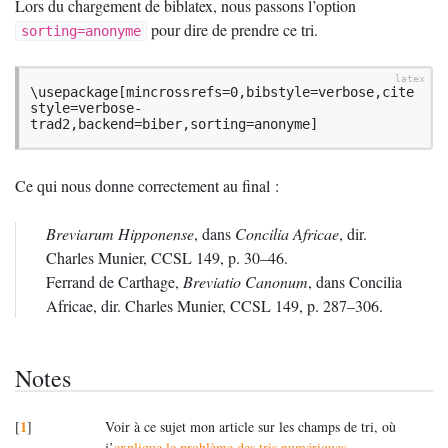
Lors du chargement de biblatex, nous passons l’option
pour dire de prendre ce tri.
sorting=anonyme
\usepackage[mincrossrefs=0,bibstyle=verbose,cite
style=verbose-
trad2,backend=biber,sorting=anonyme]
Ce qui nous donne correctement au final :
Breviarum Hipponense
, dans
Concilia Africae
, dir.
Charles Munier,
CCSL
149, p. 30–46.
Ferrand de Carthage,
Breviatio Canonum
, dans Concilia
Africae, dir. Charles Munier,
CCSL
149, p. 287–306.
Notes
1
[
]
Voir à ce sujet mon article sur les champs de tri, où
j’
explique le problème des tris numériques
.