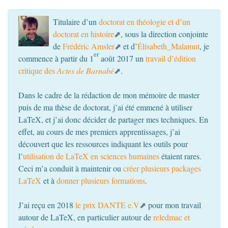
Titulaire d’un
doctorat en théologie et d’un
doctorat en histoire
, sous la direction conjointe
de
Frédéric Amsler
et d’
Élisabeth_Malamut
, je
er
commence à partir du 1
août 2017 un
travail d’édition
critique des
Actes de Barnabé
.
Dans le cadre de la rédaction de mon mémoire de master
puis de ma thèse de doctorat, j’ai été emmené à utiliser
LaTeX, et j’ai donc décider de partager mes techniques. En
effet, au cours de mes premiers apprentissages, j’ai
découvert que les ressources indiquant les outils pour
l’
utilisation de LaTeX en sciences humaines
étaient rares.
Ceci m’a conduit à maintenir ou
créer plusieurs packages
LaTeX
et à
donner plusieurs formations
.
J’ai reçu en 2018
le prix
DANTE
e.V
pour mon travail
autour de LaTeX, en particulier autour de
reledmac et