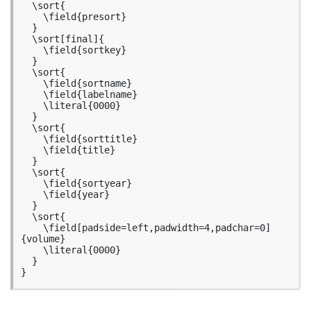
  \sort{

    \field{presort}

  }

  \sort[final]{

    \field{sortkey}

  }

  \sort{

    \field{sortname}

    \field{labelname}

    \literal{0000}

  }

  \sort{

    \field{sorttitle}

    \field{title}

  }

  \sort{

    \field{sortyear}

    \field{year}

  }

  \sort{

    \field[padside=left,padwidth=4,padchar=0]
{volume}

    \literal{0000}

  }

}