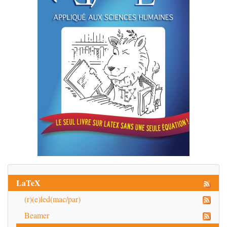
LaTeX
(r)(e)led(mac/par)
Beamer