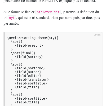
personalisé (le manuel de BibLaTeX explique plus en détails).
Si je fouille le fichier
, je trouve la définition du
biblatex.def
tri
, qui est le tri standard, triant par nom, puis par titre, puis
nyt
par année.
\DeclareSortingScheme{nty}{

  \sort{

    \field{presort}

  }

  \sort[final]{

    \field{sortkey}

  }

  \sort{

    \field{sortname}

    \field{author}

    \field{editor}

    \field{translator}

    \field{sorttitle}

    \field{title}

  }

  \sort{

    \field{sorttitle}

    \field{title}
