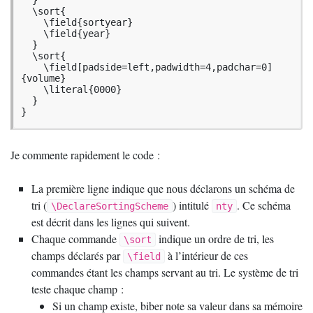
  }

  \sort{

    \field{sortyear}

    \field{year}

  }

  \sort{

    \field[padside=left,padwidth=4,padchar=0]
{volume}

    \literal{0000}

  }

}
Je commente rapidement le code :
La première ligne indique que nous déclarons un schéma de
tri (
) intitulé
. Ce schéma
\DeclareSortingScheme
nty
est décrit dans les lignes qui suivent.
Chaque commande
indique un ordre de tri, les
\sort
champs déclarés par
à l’intérieur de ces
\field
commandes étant les champs servant au tri. Le système de tri
teste chaque champ :
Si un champ existe, biber note sa valeur dans sa mémoire