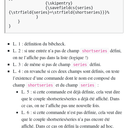
        	{\skipentry}

		{\savefieldcs{series}
{\strfield{series}=\strfield{shortseries}}}%   

            }

    }

}
L. 1 : définition du bibcheck.
L. 2 : si une entrée n’a pas de champ
défini,
shortseries
on ne l’affiche pas dans la liste (logique
!)
L. 3 : de même si pas de champ
défini.
series
L. 4 : en revanche si ces deux champs sont définis, on teste
l’existence d’une commande dont le nom est composé du
champ
et du champ
:
shortseries
series
L. 5 : si cette commande est déjà définie, cela veut dire
que le couple shortseries/series a déjà été affiché. Dans
ce cas, on ne l’affiche pas une nouvelle fois.
L. 6 : si cette commande n’est pas définie, cela veut dire
que le couple shortseries/series n’a pas encore été
affiché. Dans ce cas on défini la commande ad hoc.