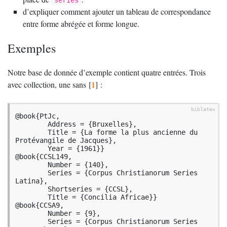
series
d’expliquer comment ajouter un tableau de correspondance
entre forme abrégée et forme longue.
Exemples
Notre base de donnée d’exemple contient quatre entrées. Trois
1
avec collection, une sans
[
]
:
@book{PtJc,

	Address = {Bruxelles},

	Title = {La forme la plus ancienne du 
Protévangile de Jacques},

	Year = {1961}}

@book{CCSL149,

	Number = {140},

	Series = {Corpus Christianorum Series 
Latina},

	Shortseries = {CCSL},

	Title = {Concilia Africae}}

@book{CCSA9,

	Number = {9},

	Series = {Corpus Christianorum Series 