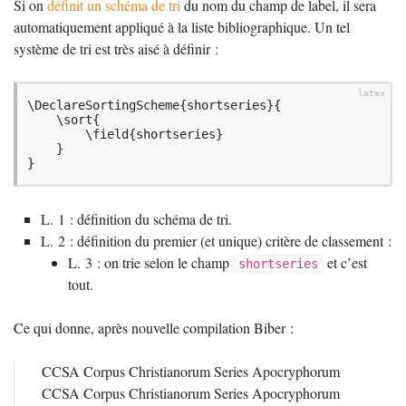
Si on
définit un schéma de tri
du nom du champ de label, il sera
automatiquement appliqué à la liste bibliographique. Un tel
système de tri est très aisé à définir :
\DeclareSortingScheme{shortseries}{

    \sort{

        \field{shortseries}

    }

}
L. 1 : définition du schéma de tri.
L. 2 : définition du premier (et unique) critère de classement :
L. 3 : on trie selon le champ
et c’est
shortseries
tout.
Ce qui donne, après nouvelle compilation Biber :
CCSA
Corpus Christianorum Series Apocryphorum
CCSA
Corpus Christianorum Series Apocryphorum