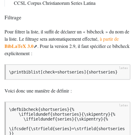
CCSL
Corpus Christianorum Series Latina
Filtrage
Pour filtrer la liste, il suffit de déclarer un «
bibcheck
» du nom de
la liste. Le filtrage sera automatiquement effectué,
à partir de
BibLaTeX 3.0
. Pour la version 2.9, il faut spécifier ce bibcheck
explicitement :
\printbiblist[check=shortseries]{shortseries}
Voici donc une manière de définir :
\defbibcheck{shortseries}{%

    \iffieldundef{shortseries}{\skipentry}{%

      \iffieldundef{series}{\skipentry}{%

\ifcsdef{\strfield{series}=\strfield{shortseries
}}
