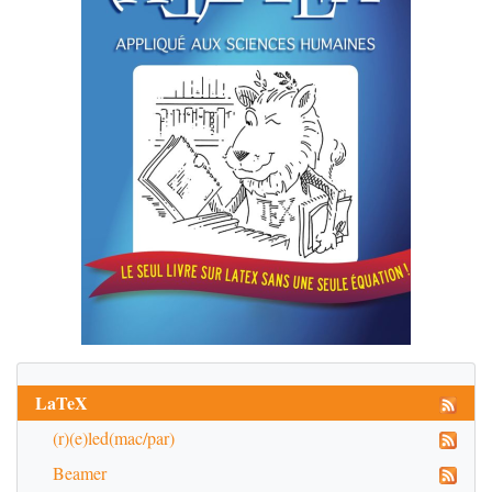
LaTeX
(r)(e)led(mac/par)
Beamer