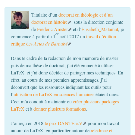
Titulaire d’un
doctorat en théologie et d’un
doctorat en histoire
, sous la direction conjointe
de
Frédéric Amsler
et d’
Élisabeth_Malamut
, je
er
commence à partir du 1
août 2017 un
travail d’édition
critique des
Actes de Barnabé
.
Dans le cadre de la rédaction de mon mémoire de master
puis de ma thèse de doctorat, j’ai été emmené à utiliser
LaTeX, et j’ai donc décider de partager mes techniques. En
effet, au cours de mes premiers apprentissages, j’ai
découvert que les ressources indiquant les outils pour
l’
utilisation de LaTeX en sciences humaines
étaient rares.
Ceci m’a conduit à maintenir ou
créer plusieurs packages
LaTeX
et à
donner plusieurs formations
.
J’ai reçu en 2018
le prix
DANTE
e.V
pour mon travail
autour de LaTeX, en particulier autour de
reledmac et