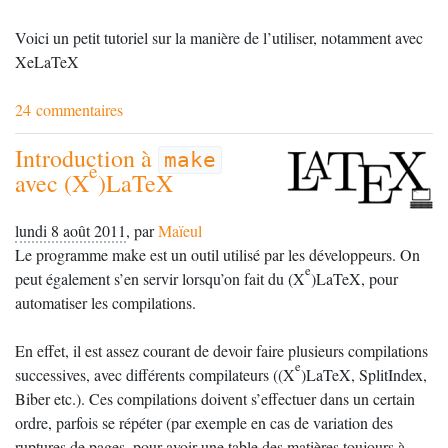
Voici un petit tutoriel sur la manière de l’utiliser, notamment avec
XeLaTeX
24 commentaires
Introduction à
make
e
avec (X
)LaTeX
lundi 8 août 2011
,
par
Maïeul
Le programme make est un outil utilisé par les développeurs. On
e
peut également s’en servir lorsqu’on fait du (X
)LaTeX, pour
automatiser les compilations.
En effet, il est assez courant de devoir faire plusieurs compilations
e
successives, avec différents compilateurs ((X
)LaTeX, SplitIndex,
Biber etc.). Ces compilations doivent s’effectuer dans un certain
ordre, parfois se répéter (par exemple en cas de variation des
ruptures de pages, pour avoir une table des matières toujours à