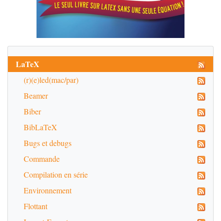
LaTeX
(r)(e)led(mac/par)
Beamer
Biber
BibLaTeX
Bugs et debugs
Commande
Compilation en série
Environnement
Flottant