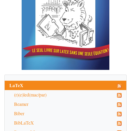
LaTeX
(r)(e)led(mac/par)
Beamer
Biber
BibLaTeX