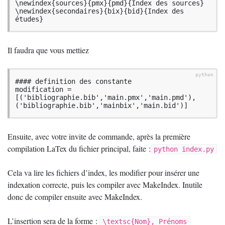
\newindex{sources}{pmx}{pmd}{Index des sources}

\newindex{secondaires}{bix}{bid}{Index des 
études}
Il faudra que vous mettiez
#### definition des constante

modification = 
[('bibliographie.bib','main.pmx','main.pmd'),
('bibliographie.bib','mainbix','main.bid')]
Ensuite, avec votre invite de commande, après la première
compilation LaTex du fichier principal, faite :
python index.py
Cela va lire les fichiers d’index, les modifier pour insérer une
indexation correcte, puis les compiler avec MakeIndex. Inutile
donc de compiler ensuite avec MakeIndex.
L’insertion sera de la forme :
\textsc{Nom}, Prénoms 