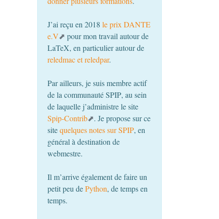
donner plusieurs formations
.
J’ai reçu en 2018
le prix
DANTE
e.V
pour mon travail autour de
LaTeX, en particulier autour de
reledmac et reledpar
.
Par ailleurs, je suis membre actif
de la communauté
SPIP
, au sein
de laquelle j’administre le site
Spip-Contrib
. Je propose sur ce
site
quelques notes sur
SPIP
, en
général à destination de
webmestre.
Il m’arrive également de faire un
petit peu de
Python
, de temps en
temps.