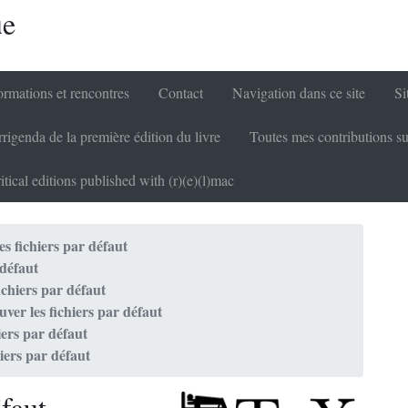
ue
rmations et rencontres
Contact
Navigation dans ce site
Si
rigenda de la première édition du livre
Toutes mes contributions su
itical editions published with (r)(e)(l)mac
es fichiers par défaut
 défaut
ichiers par défaut
uver les fichiers par défaut
iers par défaut
hiers par défaut
éfaut