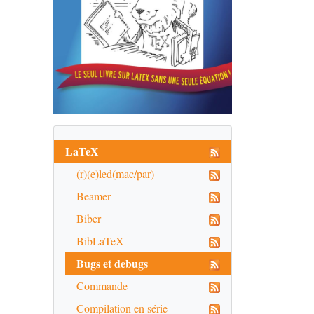
LaTeX
(r)(e)led(mac/par)
Beamer
Biber
BibLaTeX
Bugs et debugs
Commande
Compilation en série