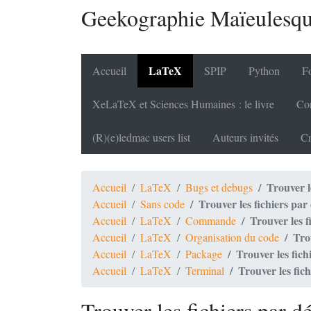
Geekographie Maïeulesq
LaTeX
Accueil
SPIP
Python
Fo
XeLaTeX et Sciences Humaines : le livre
Cor
(R)(e)ledmac users list
Auteurs invités
Cr
Trouver l
Accueil
LaTeX
Bugs et debugs
Trouver les fichiers par
Accueil
Sans code
Trouver les f
Accueil
LaTeX
Commande
Tro
Accueil
LaTeX
Organisation du code
Trouver les fich
Accueil
LaTeX
Package
Trouver les fic
Accueil
LaTeX
Terminal
Trouver les fichiers par d