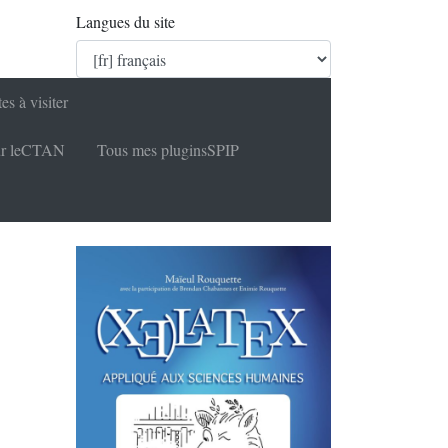
Langues du site
tes à visiter
r le
CTAN
Tous mes plugins
SPIP