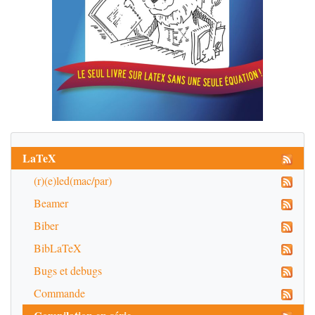
LaTeX
(r)(e)led(mac/par)
Beamer
Biber
BibLaTeX
Bugs et debugs
Commande