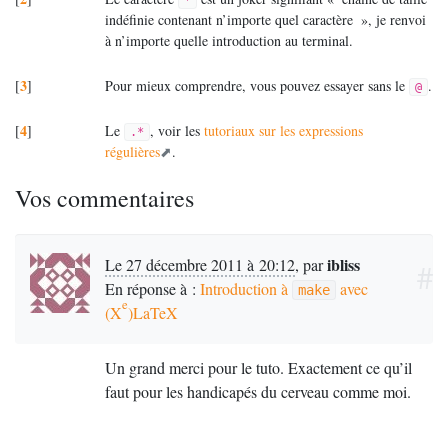
*
indéfinie contenant n’importe quel caractère
», je renvoi
à n’importe quelle introduction au terminal.
3
[
]
Pour mieux comprendre, vous pouvez essayer sans le
.
@
4
[
]
Le
, voir les
tutoriaux sur les expressions
.*
régulières
.
Vos commentaires
ibliss
Le 27 décembre 2011 à 20:12
,
par
#
En réponse à :
Introduction à
avec
make
e
(X
)LaTeX
Un grand merci pour le tuto. Exactement ce qu’il
faut pour les handicapés du cerveau comme moi.