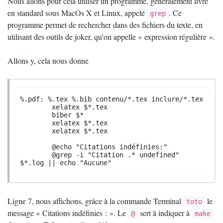
Nous allons pour cela utiliser un programme, généralement livré
en standard sous MacOs X et Linux, appelé
. Ce
grep
programme permet de rechercher dans des fichiers du texte, en
utilisant des outils de joker, qu’on appelle «
expression régulière
».
Allons y, cela nous donne
%.pdf: %.tex %.bib contenu/*.tex inclure/*.tex

	xelatex $*.tex

	biber $*

	xelatex $*.tex

	xelatex $*.tex

	@echo "Citations indéfinies:" 

	@grep -i "Citation .* undefined" 
$*.log || echo "Aucune"
Ligne 7, nous affichons, grâce à la commande Terminal
le
toto
message «
Citations indéfinies :
». Le
sert à indiquer à
@
make