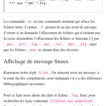
*/*.aux *.bbl *.blg
La commande
est une commande terminal qui efface les
rm
fichiers listés. L’option
permet de ne pas avoir de message
-f
d’erreur si on demande l’effacement de fichiers qui n’existent pas.
2
Ici nous demandons l’effacement des fichiers se finissant
[
]
par
,
,
,
,
,
,
, ainsi
.aux
.bcf
.log
.xml
.toc
.bbl
.blg
que les fichiers
se situant dans des dossiers.
.aux
Affichage de message finaux
Reprenons notre règle
. On aimerait avoir un message, à
%.tex
la toute fin des compilations, nous indiquant s’il y a des références
bibliographiques inconnues.
Pour ce faire nous allons lire dans le fichier
final, pour
.log
rechercher les ligne contenant
.
Citation xxx undefined