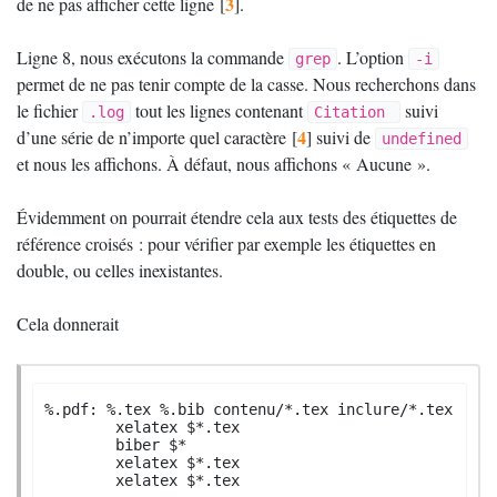
3
de ne pas afficher cette ligne
[
]
.
Ligne 8, nous exécutons la commande
. L’option
grep
-i
permet de ne pas tenir compte de la casse. Nous recherchons dans
le fichier
tout les lignes contenant
suivi
.log
Citation 
4
d’une série de n’importe quel caractère
[
]
suivi de
undefined
et nous les affichons. À défaut, nous affichons «
Aucune
».
Évidemment on pourrait étendre cela aux tests des étiquettes de
référence croisés : pour vérifier par exemple les étiquettes en
double, ou celles inexistantes.
Cela donnerait
%.pdf: %.tex %.bib contenu/*.tex inclure/*.tex

	xelatex $*.tex

	biber $*

	xelatex $*.tex

	xelatex $*.tex
