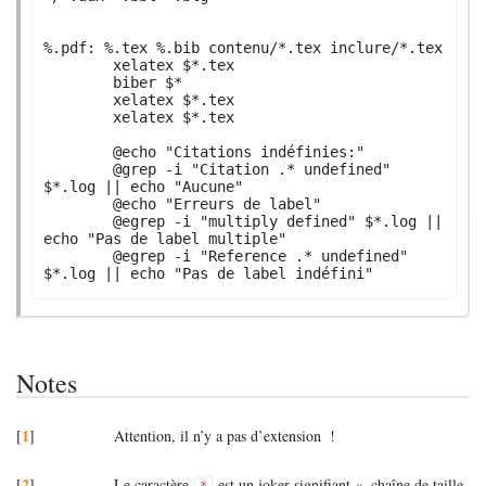
%.pdf: %.tex %.bib contenu/*.tex inclure/*.tex

	xelatex $*.tex

	biber $*

	xelatex $*.tex

	xelatex $*.tex

	@echo "Citations indéfinies:" 

	@grep -i "Citation .* undefined" 
$*.log || echo "Aucune"

	@echo "Erreurs de label" 

	@egrep -i "multiply defined" $*.log || 
echo "Pas de label multiple" 

	@egrep -i "Reference .* undefined" 
$*.log || echo "Pas de label indéfini"
Notes
1
[
]
Attention, il n’y a pas d’extension
!
2
[
]
Le caractère
est un joker signifiant «
chaîne de taille