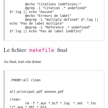
	@echo "Citations indéfinies:" 

	@grep -i "Citation .* undefined" 
$*.log || echo "Aucune"

	@echo "Erreurs de label" 

	@egrep -i "multiply defined" $*.log || 
echo "Pas de label multiple" 

	@egrep -i "Reference .* undefined" 
$*.log || echo "Pas de label indéfini"
Le fichier
final
makefile
Au final, tout cela donne
.PHONY:all clean

all:principal.pdf annexe.pdf

clean:

	rm -f *.aux *.bcf *.log  *.xml  *.toc 
*/*.aux *.bbl *.blg
