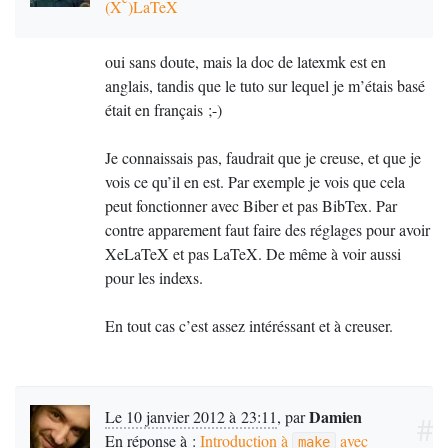
(X
)LaTeX
oui sans doute, mais la doc de latexmk est en
anglais, tandis que le tuto sur lequel je m’étais basé
était en français
;-)
Je connaissais pas, faudrait que je creuse, et que je
vois ce qu’il en est. Par exemple je vois que cela
peut fonctionner avec Biber et pas BibTex. Par
contre apparement faut faire des réglages pour avoir
XeLaTeX et pas LaTeX. De même à voir aussi
pour les indexs.
En tout cas c’est assez intéréssant et à creuser.
Damien
Le 10 janvier 2012 à 23:11
,
par
#
En réponse à :
Introduction à
avec
make