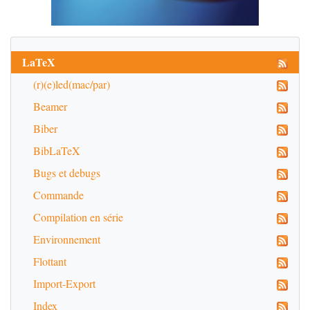
LaTeX
(r)(e)led(mac/par)
Beamer
Biber
BibLaTeX
Bugs et debugs
Commande
Compilation en série
Environnement
Flottant
Import-Export
Index