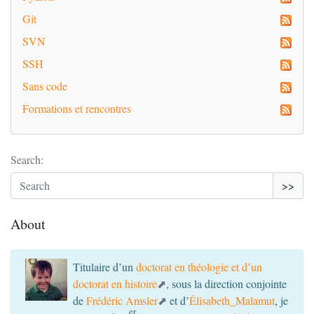
\end{pages} 

Git
\Pages

%\part{Bibliografia}

SVN
%\part{Apêndices}

%\part{Índice de pessoas}

SSH
%\part{Índice de lugares}

\end{document}
Sans code
Formations et rencontres
Merci de votre attention.
Search:
>>
About
Titulaire d’un
doctorat en théologie et d’un
doctorat en histoire
, sous la direction conjointe
de
Frédéric Amsler
et d’
Élisabeth_Malamut
, je
er