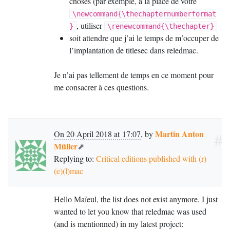
choses (par exemple, à la place de votre
    \ifnum \c@secnumdepth >\m@ne

\newcommand{\thechapternumberformat
      \if@mainmatter

        \large\bfseries 
, utiliser
}
\renewcommand{\thechapter}
\@chapapp\space 
soit attendre que j’ai le temps de m’occuper de
\thechapternumberformat

        \par\nobreak

l’implantation de titlesec dans reledmac.
        \vskip 20\p@

      \fi

    \fi

Je n’ai pas tellement de temps en ce moment pour
    \vskip 40\p@

me consacrer à ces questions.
  }}

\makeatother

Martin Anton
On 20 April 2018 at 17:07
,
by
#
\begin{document}

Müller
\part{Introdução}

\part{Edição}

Replying to:
Critical editions published with (r)
\selectlanguage{latin}

(e)(l)mac
%\begingroup

%\renewcommand{\cleardoublepage}{}

Hello Maïeul, the list does not exist anymore. I just
%\renewcommand{\clearpage}{}

wanted to let you know that reledmac was used
%\chapter{Libri secundi geographiae 
pars secunda eam geographiae partem 
(and is mentionned) in my latest project:
complectens quam practicam lubet 