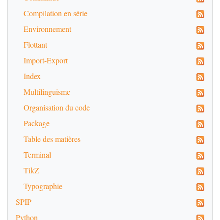
Sílio Itálico, ao falar da Líbia, 
Compilation en série
diz:

Environnement
\begin{verse}

\poemlines{1}

Flottant
Quer o lado imenso da Ásia, quer a 
terceira parte do mundo

Import-Export
\end{verse}

e Lucano no livro 9:

Index
\begin{verse}

\poemlines{4}A terceira parte do 
Multilinguisme
universo, a acreditarmos na fama; \\ 
mas se atenderes aos ventos e aos 
Organisation du code
céus, \\ é parte da Europa; pois não 
estão as margens do Nilo\\  mais 
Package
afastadas do inícío de Cádiz do que o 
cítio Tânais. 

Table des matières
\end{verse}

Desse modo dividiam o orbe terrestre 
Terminal
em parte oriental e parte ocidental, 
servindo-se como referência das duas 
TikZ
principais áreas do horizonte celeste 
e dos ventos Euro, que sopra do lado 
Typographie
nascente da linha equinocial – e o 
Zéfiro

SPIP
\pend

\endnumbering

Python
\end{Rightside}
