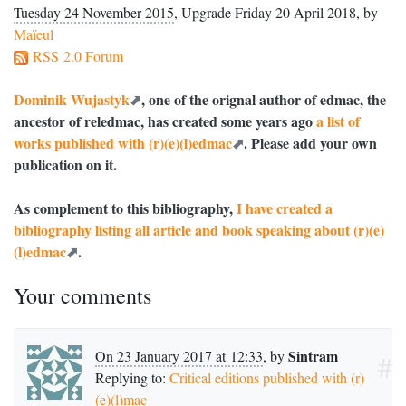
Tuesday 24 November 2015
,
Upgrade Friday 20 April 2018
,
by
Maïeul
RSS 2.0 Forum
Dominik Wujastyk
, one of the orignal author of edmac, the
ancestor of reledmac, has created some years ago
a list of
works published with (r)(e)(l)edmac
. Please add your own
publication on it.
As complement to this bibliography,
I have created a
bibliography listing all article and book speaking about (r)(e)
(l)edmac
.
Your comments
Sintram
On 23 January 2017 at 12:33
,
by
#
Replying to:
Critical editions published with (r)
(e)(l)mac