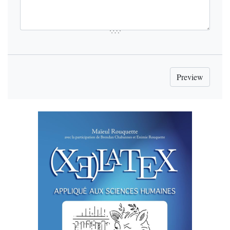
\pstart 

\textbf{Divisão principal de todo o 
orbe terrestre. Capítulo primeiro}

\pend

%\addcontentsline{toc}{chapter}
{Segunda parte do livro segundo da 
Geografia que compreende a chamada 
parte prática}

%\section*{Segunda parte do livro 
segundo da Geografia que compreende a 
chamada parte prática}

%

%\addcontentsline{toc}{chapter}
{Divisão principal de todo o orbe 
terrestre \\ Capítulo primeiro}

%\section*{Divisão principal de todo 
o orbe terrestre \\ Capítulo 
primeiro}

\pstart

\lettrine[lines=2]{N}{ão} seguiremos, 
na segunda parte desta obra, a ordem 
de Ptolomeu na sua 
\textit{Geografia}. Limitados que 
estamos pela escassez de tempo, 
percorreremos apenas as terras 
costeiras da África, Ásia e Europa, 