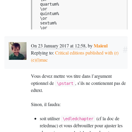
  quartum%

  \or

  quintum%

  \or

  sextum%

  \or

  septimum%

  \or

  octauum%

Maïeul
On 23 January 2017 at 12:58
,
by
#
  \or

  nonum%

Replying to:
Critical editions published with (r)
  \or

(e)(l)mac
  decimum%

  \or

  undecimum%

  \or

Vous devez mettre vos titre dans l’argument
  duodecimum%

optionnel de
, s’ils ne contienennt pas de
\pstart
  \fi

}

edtext.
\makeatletter

Sinon, il faudra:
\def\@makechapterhead#1{%

  \vspace*{50\p@}%

  {\parindent \z@ \centering 
soit utiliser
(cf la doc de
\edledchapter
\normalfont

reledmac) et vous débrouiller pour ajuster les
    \interlinepenalty\@M

    \LARGE \bfseries #1\par\nobreak
