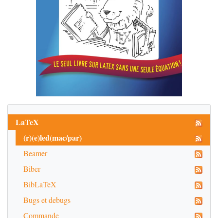
para nos demorarmos com mais pormenor 
na Hispânia. Examinada esta, 
navegaremos, se Deus quiser, até ao 
Novo Mundo.

Pondo de parte a divisão segundo a 
qual os teólogos repartem o mundo em 
arquétipo e corpóreo, ou ainda 
essoutra pela qual os físicos dividem 
o mundo corpóreo em região etérea e 
região elemental, limitar-nos-emos a 
analisar mais pormenorizadamente 
aquela parte sólida e esférica que, 
 graças aos seus esforços, se mantém 
arredondada por todas os lados, 
ocupando o lugar do meio como centro 
LaTeX
[do universo].

\pend

(r)(e)led(mac/par)
\pstart        

Beamer
Essa parte dividiram-na os Antigos - 
como testemunha o próprio Justino em 
Biber
 \textit{De bello Iugurtino}, 
recordado,aliás, por Agostinho no 
BibLaTeX
livro 16 da \textit

{Cidade de Deus}, capítulo 13 - em 
Bugs et debugs
duas partes: a Ásia e a Europa. A 
África era considerada parte da Ásia 
Commande
ou mesmo da Europa, razão pela qual 