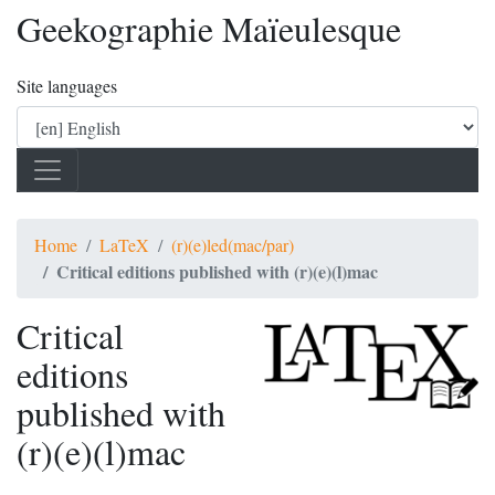
Geekographie Maïeulesque
Site languages
Home
LaTeX
(r)(e)led(mac/par)
Critical editions published with (r)(e)(l)mac
Critical
editions
published with
(r)(e)(l)mac