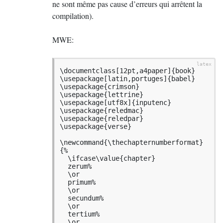
ne sont même pas cause d’erreurs qui arrêtent la
compilation).
MWE
:
\documentclass[12pt,a4paper]{book}

\usepackage[latin,portuges]{babel}

\usepackage{crimson}

\usepackage{lettrine}

\usepackage[utf8x]{inputenc}

\usepackage{reledmac}

\usepackage{reledpar}

\usepackage{verse}

\newcommand{\thechapternumberformat}
{%

  \ifcase\value{chapter}

  zerum%

  \or

  primum%

  \or

  secundum%

  \or

  tertium%

  \or
