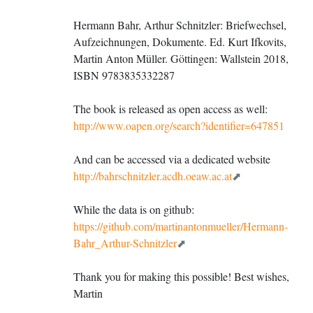
appellare}\label{Libri secundi pars 
secunda}

Hermann Bahr, Arthur Schnitzler: Briefwechsel,
%

Aufzeichnungen, Dokumente. Ed. Kurt Ifkovits,
%\endgroup

Martin Anton Müller. Göttingen: Wallstein 2018,
ISBN
9783835332287
\begin {pages}

\begin{Leftside}

The book is released as open access as well:
\beginnumbering

http://www.oapen.org/search?identifier=647851
And can be accessed via a dedicated website
\pstart 

http://bahrschnitzler.acdh.oeaw.ac.at
\textbf{\textsc{Libri secvndi 
geographiae\edtext{Libri secvndi 
geographiae}{\lemma{Libri \dots 
While the data is on github:
geographiae}\Bfootnote{Na primeira 
parte o título era diferente: 
https://github.com/martinantonmueller/Hermann-
\textit{Liber secundus 
Bahr_Arthur-Schnitzler
cosmotheoriae}}} pars secvnda eam 
geographiae partem complectens qvam 
practicam lvbet appellare}}

Thank you for making this possible! Best wishes,
\pend

\pstart 

Martin
\textbf{Summa terrarum orbis uniuersi 
diuisio. Caput primum}
