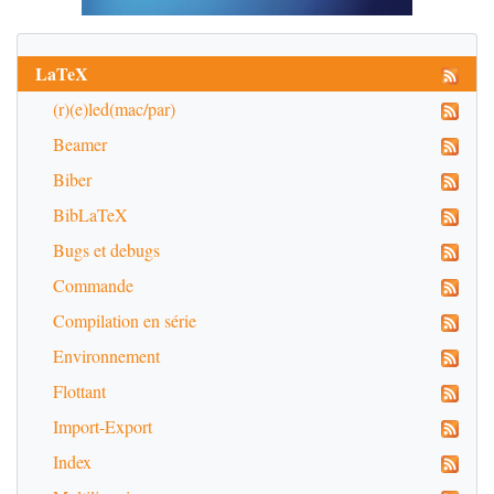
LaTeX
(r)(e)led(mac/par)
Beamer
Biber
BibLaTeX
Bugs et debugs
Commande
Compilation en série
Environnement
Flottant
Import-Export
Index