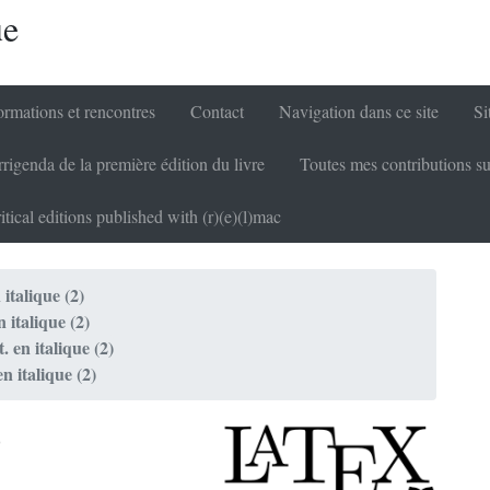
ue
rmations et rencontres
Contact
Navigation dans ce site
Si
rigenda de la première édition du livre
Toutes mes contributions su
itical editions published with (r)(e)(l)mac
 italique (2)
n italique (2)
t. en italique (2)
en italique (2)
)