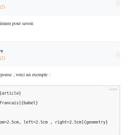
#
(2)
nimum pour savoir.
re
#
(2)
éponse
; voici un exemple :
article}

francais]{babel}

om=2.5cm, left=2.5cm , right=2.5cm]{geometry}
