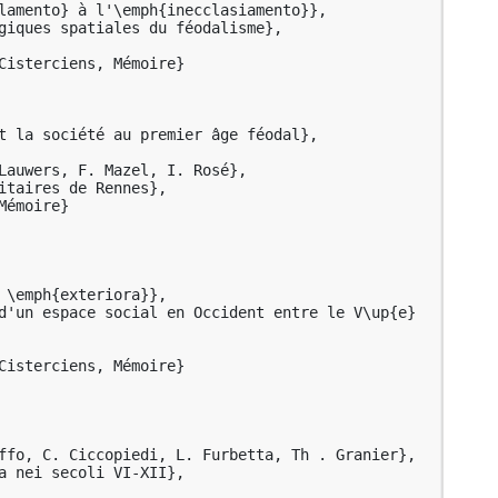
lamento} à l'\emph{inecclasiamento}},

giques spatiales du féodalisme},

Cisterciens, Mémoire}

t la société au premier âge féodal},

Lauwers, F. Mazel, I. Rosé},

itaires de Rennes},

émoire}

 \emph{exteriora}},

d'un espace social en Occident entre le V\up{e} 
ef}{%

Cisterciens, Mémoire}

book}{%

ffo, C. Ciccopiedi, L. Furbetta, Th . Granier},

a nei secoli VI-XII},
