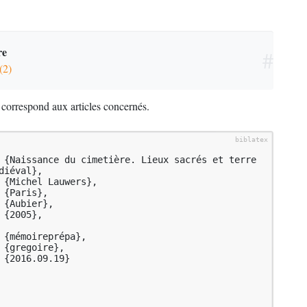
re
#
(2)
ui correspond aux articles concernés.
iéval},

ssref}{%
