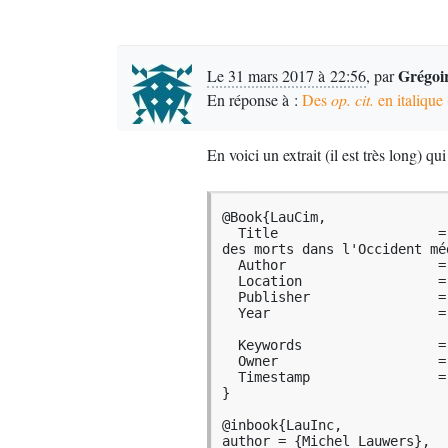
  \newunit\newblock

  \usebibmacro{chapter+pages}%

  \newunit

  \printfield{pagetotal}%

  \newunit\newblock

Grégoi
Le 31 mars 2017 à 22:56
,
par
  \iftoggle{bbx:isbn}

En réponse à :
Des
op. cit.
en italique 
    {\printfield{isbn}}

    {}%

  \newunit\newblock

  \usebibmacro{doi+eprint+url}%

En voici un extrait (il est très long) q
  \newunit\newblock

  \usebibmacro{addendum+pubstate}%

  \setunit{\bibpagerefpunct}\newblock

  \usebibmacro{pageref}%

@Book{LauCim,

  \newunit\newblock

  Title                    = {Naissance du cimetière. Lieux sacrés et terre 
  \iftoggle{bbx:related}

des morts dans l'Occident méd
    {\usebibmacro{related:init}%

  Author                   = {Michel Lauwers},

     \usebibmacro{related}}

  Location                 = {Paris},

    {}%

  Publisher                = {Aubier},

  \newunit\newblock

  Year                     = {2005},

  \usebibmacro{series+number}%

  \usebibmacro{finentry}}

  Keywords                 = {mémoireprépa},

  Owner                    = {gregoire},

  Timestamp                = {2016.09.19}

\newbibmacro{inbookwithoutcro
}

  \usebibmacro{bybookauthor}%

  \newunit\newblock

@inbook{LauInc,

  \usebibmacro{maintitle+booktitle}%

author = {Michel Lauwers},
