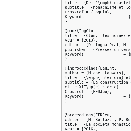
  \newunit\newblock

title = {De l'\emph{incastel
  \usebibmacro{byeditor+others}%

subtitle = {Monachisme et lo
  \newunit\newblock

Crossref = {IogClu},

  \printfield{edition}%

Keywords                 = {
  \newunit

}

  \iffieldundef{maintitle}

    {\printfield{volume}%

@book{IogClu,

     \printfield{part}}

title = {Cluny, les moines e
    {}%

year = {2013},

  \newunit

editor = {D. Iogna-Prat, M. 
  \printfield{volumes}%

publisher = {Presses univers
  \newunit\newblock

Keywords                 = {M
  \printfield{note}%

}

  \newunit\newblock

  \usebibmacro{publisher+location+date}%

@inproceedings{LauInt,

  \newunit\newblock

author = {Michel Lauwers},

  \usebibmacro{series+number}%

title = {\emph{Interiora} et
}

subtitle = {La construction 
et le XII\up{e} siècle},

\newbibmacro{inbookwithcrossr
Crossref = {EFRJeu},

	\clearfield{prenote}%

Keywords                 = {
	\clearfield{postnote}%

}

	\cite{\thefield{crossref}}%

}

@proceedings{EFRJeu,

\DeclareBibliographyDriver{in
editor = {M. Bottazzi, P. Bu
  \usebibmacro{bibindex}%

title = {La società monastic
  \usebibmacro{begentry}%

year = {2016},
