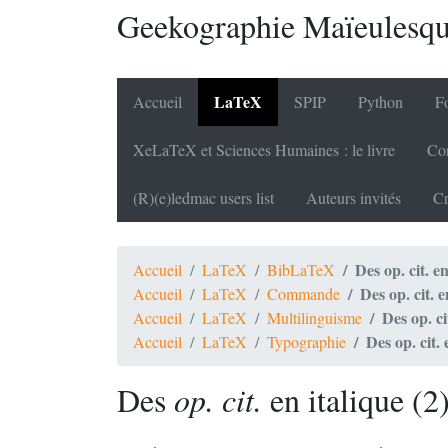
Geekographie Maïeulesq
LaTeX
Accueil
SPIP
Python
Fo
XeLaTeX et Sciences Humaines : le livre
Cor
(R)(e)ledmac users list
Auteurs invités
Cr
Des op. cit. en
Accueil
LaTeX
BibLaTeX
Des op. cit. e
Accueil
LaTeX
Commande
Des op. ci
Accueil
LaTeX
Multilinguisme
Des op. cit. 
Accueil
LaTeX
Typographie
Des
op. cit.
en italique (2