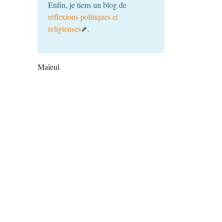
Enfin, je tiens un blog de
réflexions politiques et
religieuses
.
Maïeul