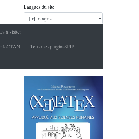
Langues du site
tes à visiter
r le
CTAN
Tous mes plugins
SPIP