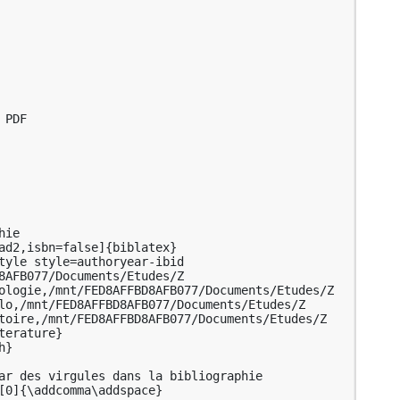
PDF

ie

ad2,isbn=false]{biblatex}

tyle style=authoryear-ibid

8AFB077/Documents/Etudes/Z 
ologie,/mnt/FED8AFFBD8AFB077/Documents/Etudes/Z 
lo,/mnt/FED8AFFBD8AFB077/Documents/Etudes/Z 
toire,/mnt/FED8AFFBD8AFB077/Documents/Etudes/Z 
erature}

}

ar des virgules dans la bibliographie

[0]{\addcomma\addspace}
