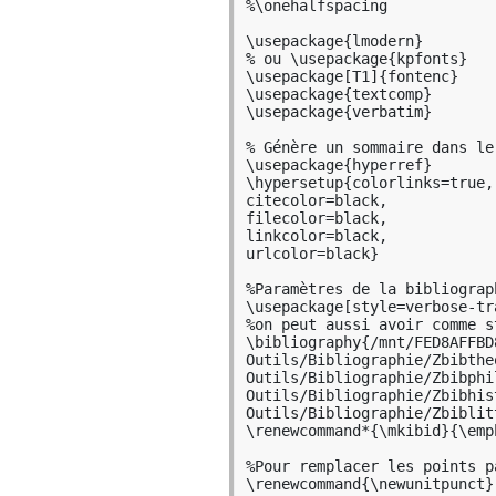
%\onehalfspacing

\usepackage{lmodern}

% ou \usepackage{kpfonts}

\usepackage[T1]{fontenc}

\usepackage{textcomp}

\usepackage{verbatim}

% Génère un sommaire dans le 
\usepackage{hyperref}

\hypersetup{colorlinks=true,

citecolor=black,

filecolor=black,

linkcolor=black,

urlcolor=black}

%Paramètres de la bibliograph
\usepackage[style=verbose-tr
%on peut aussi avoir comme s
\bibliography{/mnt/FED8AFFBD
Outils/Bibliographie/Zbibthe
Outils/Bibliographie/Zbibphi
Outils/Bibliographie/Zbibhis
Outils/Bibliographie/Zbiblitt
\renewcommand*{\mkibid}{\emph
%Pour remplacer les points p
\renewcommand{\newunitpunct}