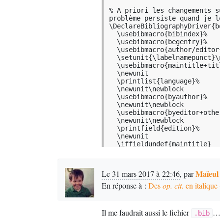
% A priori les changements s
problème persiste quand je l
\DeclareBibliographyDriver{bo
  \usebibmacro{bibindex}%

  \usebibmacro{begentry}%

  \usebibmacro{author/editor+others/translator+others}%

  \setunit{\labelnamepunct}\newblock

  \usebibmacro{maintitle+title}%

  \newunit

  \printlist{language}%

  \newunit\newblock

  \usebibmacro{byauthor}%

  \newunit\newblock

  \usebibmacro{byeditor+others}%

  \newunit\newblock

  \printfield{edition}%

  \newunit

  \iffieldundef{maintitle}

    {\printfield{volume}%

     \printfield{part}}

    {}%

Maïeul
Le 31 mars 2017 à 22:46
,
par
  \newunit

  \printfield{volumes}%

En réponse à :
Des
op. cit.
en italique 
  \newunit\newblock

  \printfield{note}%

  \newunit\newblock

Il me faudrait aussi le fichier
.bib
  \usebibmacro{publisher+location+date}%
