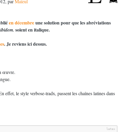
012
,
par
Maïeul
ublié
en décembre
une solution pour que les abréviations
u
soient en italique.
ibidem.
ues
. Je reviens ici dessus.
en œuvre.
langue.
 effet, le style verbose-tradx, passent les chaînes latines dans