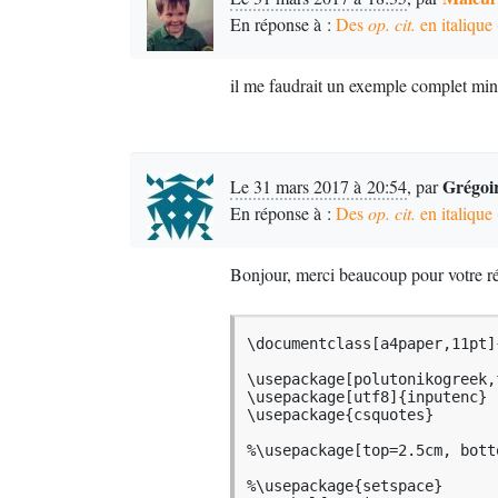
En réponse à :
Des
op. cit.
en italique 
il me faudrait un exemple complet mi
Grégoi
Le 31 mars 2017 à 20:54
,
par
En réponse à :
Des
op. cit.
en italique 
Bonjour, merci beaucoup pour votre r
\documentclass[a4paper,11pt]{
\usepackage[polutonikogreek,
\usepackage[utf8]{inputenc}

\usepackage{csquotes}

%\usepackage[top=2.5cm, bott
%\usepackage{setspace}
