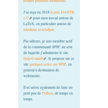
donner plusieurs formations
.
J’ai reçu en 2018
le prix
DANTE
e.V
pour mon travail autour de
LaTeX, en particulier autour de
reledmac et reledpar
.
Par ailleurs, je suis membre actif
de la communauté
SPIP
, au sein
de laquelle j’administre le site
Spip-Contrib
. Je propose sur ce
site
quelques notes sur
SPIP
, en
général à destination de
webmestre.
Il m’arrive également de faire un
petit peu de
Python
, de temps en
temps.