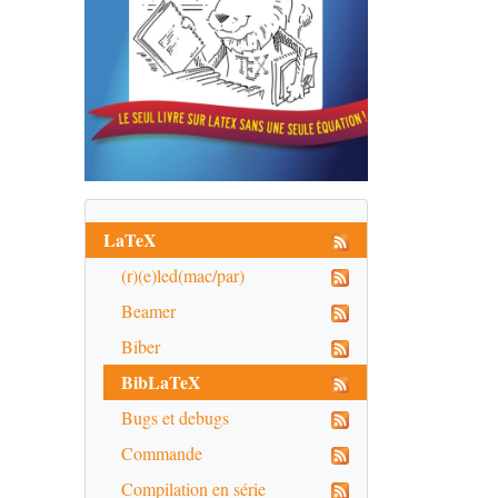
LaTeX
(r)(e)led(mac/par)
Beamer
Biber
BibLaTeX
Bugs et debugs
Commande
Compilation en série