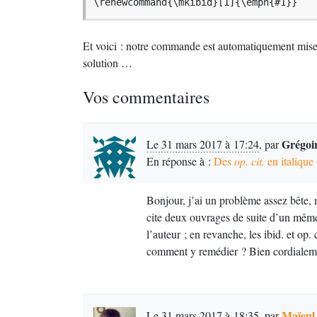
\renewcommand{\mkibid}[1]{\emph{#1}}
Et voici : notre commande est automatiquement mise
solution …
Vos commentaires
Grégoi
Le 31 mars 2017 à 17:24
,
par
En réponse à :
Des
op. cit.
en italique 
Bonjour, j’ai un problème assez bête, m
cite deux ouvrages de suite d’un même 
l’auteur
; en revanche, les ibid. et op. 
comment y remédier
? Bien cordialem
Maïeul
Le 31 mars 2017 à 18:35
,
par