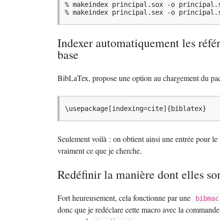
% makeindex principal.sox -o principal.s
% makeindex principal.sex -o principal.
Indexer automatiquement les référ
base
BibLaTex, propose une option au chargement du pack
\usepackage[indexing=cite]{biblatex}
Seulement voilà : on obtient ainsi une entrée pour le t
vraiment ce que je cherche.
Redéfinir la manière dont elles so
Fort heureusement, cela fonctionne par une
bibmac
donc que je redéclare cette macro avec la command