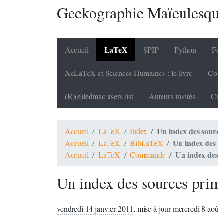
Geekographie Maïeulesq
LaTeX
Accueil
SPIP
Python
Fo
XeLaTeX et Sciences Humaines : le livre
Cor
(R)(e)ledmac users list
Auteurs invités
Cr
Un index des sourc
Accueil
LaTeX
Index
Un index des 
Accueil
LaTeX
BibLaTeX
Un index des
Accueil
LaTeX
Commande
Un index des sources prim
vendredi 14 janvier 2011
,
mise à jour mercredi 8 ao