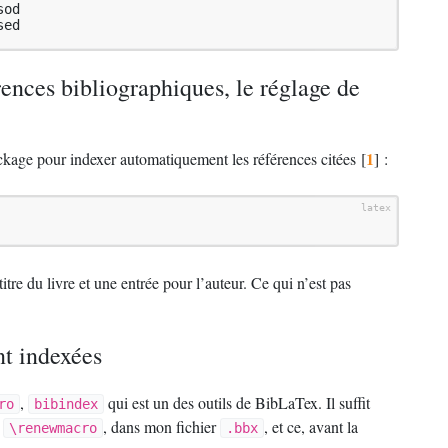
od

sed
ences bibliographiques, le réglage de
1
age pour indexer automatiquement les références citées
[
]
:
itre du livre et une entrée pour l’auteur. Ce qui n’est pas
nt indexées
,
qui est un des outils de BibLaTex. Il suffit
ro
bibindex
e
, dans mon fichier
, et ce, avant la
\renewmacro
.bbx