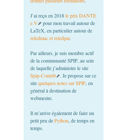
donner plusieurs formations
.
J’ai reçu en 2018
le prix
DANTE
e.V
pour mon travail autour de
LaTeX, en particulier autour de
reledmac et reledpar
.
Par ailleurs, je suis membre actif
de la communauté
SPIP
, au sein
de laquelle j’administre le site
Spip-Contrib
. Je propose sur ce
site
quelques notes sur
SPIP
, en
général à destination de
webmestre.
Il m’arrive également de faire un
petit peu de
Python
, de temps en
temps.