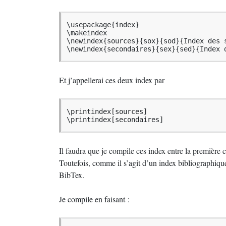
\usepackage{index}

\makeindex

\newindex{sources}{sox}{sod}{Index des s
\newindex{secondaires}{sex}{sed}{Index 
Et j’appellerai ces deux index par
\printindex[sources]

\printindex[secondaires]
Il faudra que je compile ces index entre la première
Toutefois, comme il s’agit d’un index bibliographique,
BibTex.
Je compile en faisant :