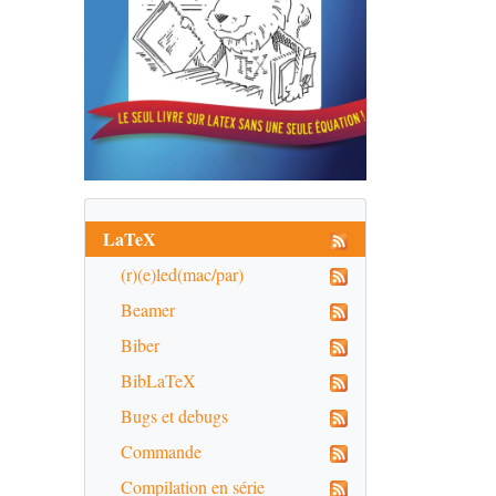
LaTeX
(r)(e)led(mac/par)
Beamer
Biber
BibLaTeX
Bugs et debugs
Commande
Compilation en série