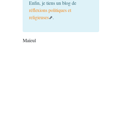
Enfin, je tiens un blog de
réflexions politiques et
religieuses
.
Maïeul