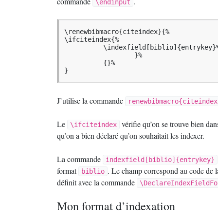
commande
.
\endinput
\renewbibmacro{citeindex}{%

\ifciteindex{%

          \indexfield[biblio]{entrykey}%
                  }%

          {}%

}
J’utilise la commande
renewbibmacro{citeindex
Le
vérifie qu’on se trouve bien dans
\ifciteindex
qu’on a bien déclaré qu’on souhaitait les indexer.
La commande
indexfield[biblio]{entrykey}
format
. Le champ correspond au code de la
biblio
définit avec la commande
\DeclareIndexFieldFo
Mon format d’indexation