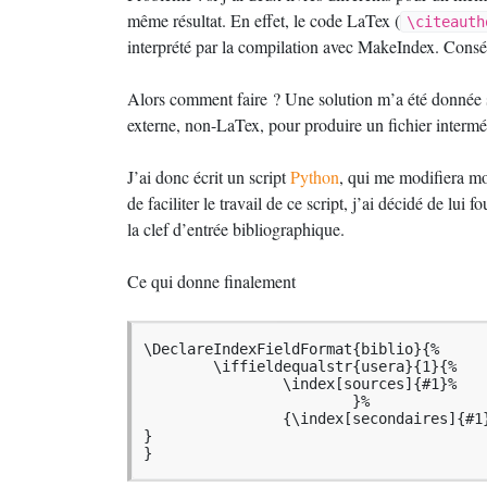
même résultat. En effet, le code LaTex (
\citeauth
interprété par la compilation avec MakeIndex. Consé
Alors comment faire
? Une solution m’a été donnée 
externe, non-LaTex, pour produire un fichier intermé
J’ai donc écrit un script
Python
, qui me modifiera mo
de faciliter le travail de ce script, j’ai décidé de lui f
la clef d’entrée bibliographique.
Ce qui donne finalement
\DeclareIndexFieldFormat{biblio}{%

        \iffieldequalstr{usera}{1}{%

                \index[sources]{#1}%

                        }%

                {\index[secondaires]{#1}
}

}