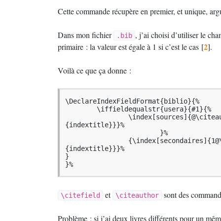
Cette commande récupère en premier, et unique, ar
Dans mon fichier
, j’ai choisi d’utiliser le ch
.bib
2
primaire : la valeur est égale à 1 si c’est le cas
[
]
.
Voilà ce que ça donne :
\DeclareIndexFieldFormat{biblio}{%

        \iffieldequalstr{usera}{#1}{%

                \index[sources]{@\citea
{indextitle}}}%

                        }%

                {\index[secondaires]{1@
{indextitle}}}%

}

}%
et
sont des command
\citefield
\citeauthor
Problème : si j’ai deux livres différents pour un mê