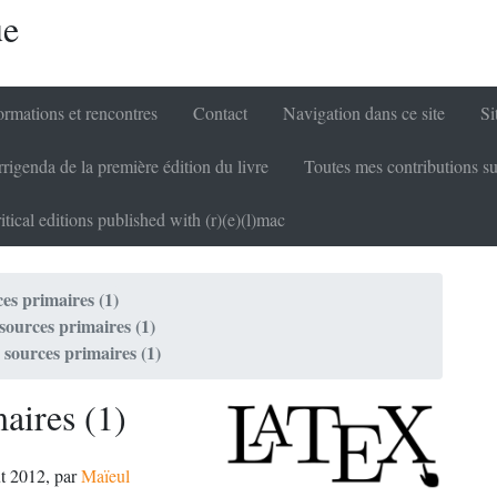
ue
rmations et rencontres
Contact
Navigation dans ce site
Si
rigenda de la première édition du livre
Toutes mes contributions su
itical editions published with (r)(e)(l)mac
es primaires (1)
sources primaires (1)
 sources primaires (1)
aires (1)
ût 2012
,
par
Maïeul