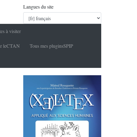
Langues du site
tes à visiter
r le
CTAN
Tous mes plugins
SPIP