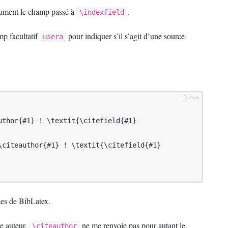
gument le champ passé à
.
\indexfield
amp facultatif
pour indiquer s’il s’agit d’une source
usera
uthor{#1} ! \textit{\citefield{#1}
\citeauthor{#1} ! \textit{\citefield{#1}
es de BibLatex.
me auteur,
ne me renvoie pas pour autant le
\citeauthor