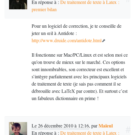
En réponse à :
De traitement de texte à Latex :
premier bilan
Pour un logiciel de correction, je te conseille de
jeter un œil à Antidote :
http://www.druide.com/antidote.html
Il fonctionne sur Mac/
PC
/Linux et est selon moi ce
qu’on trouve de mieux sur le marché. Ces options
sont innombrables, son correcteur est excellent et
s’intègre parfaitement avec les principaux logiciels
de traitement de texte (je sais pas comment il se
débrouille avec LaTeX par contre). Et surtout c’est
un fabuleux dictionnaire en prime
!
Maïeul
Le 26 décembre 2010 à 12:16
,
par
#
En réponse à :
De traitement de texte à Latex :