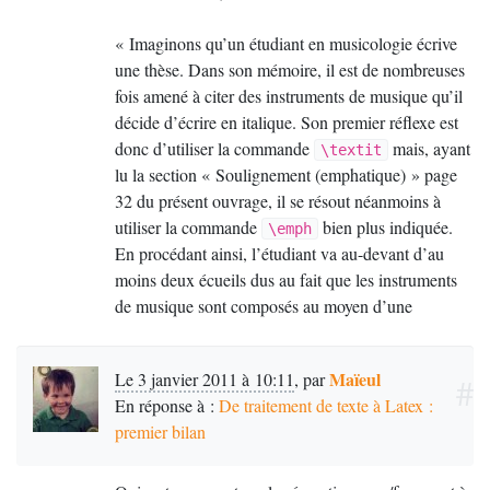
«
Imaginons qu’un étudiant en musicologie écrive
une thèse. Dans son mémoire, il est de nombreuses
fois amené à citer des instruments de musique qu’il
décide d’écrire en italique. Son premier réﬂexe est
donc d’utiliser la commande
mais, ayant
\textit
lu la section «
Soulignement (emphatique)
» page
32 du présent ouvrage, il se résout néanmoins à
utiliser la commande
bien plus indiquée.
\emph
En procédant ainsi, l’étudiant va au-devant d’au
moins deux écueils dus au fait que les instruments
de musique sont composés au moyen d’une
commande qui n’est pas fondée sur leur
sémantique :
Maïeul
Le 3 janvier 2011 à 10:11
,
par
#
En réponse à :
De traitement de texte à Latex :
1. Le source est peu lisible car il ne sépare pas bien
premier bilan
la forme et le fond : lorsqu’il (re)lira par exemple
l’étudiant ne repérera en
\emph{violoncelle}
effet pas immédiatement qu’il est question d’un