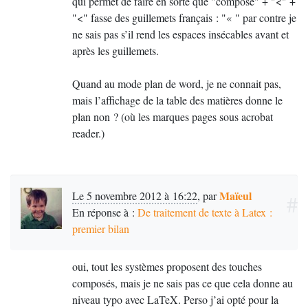
qui permet de faire en sorte que "compose" + "<" +
"<" fasse des guillemets français : "«
" par contre je
ne sais pas s’il rend les espaces insécables avant et
après les guillemets.
Quand au mode plan de word, je ne connait pas,
mais l’affichage de la table des matières donne le
plan non
? (où les marques pages sous acrobat
reader.)
Maïeul
Le 5 novembre 2012 à 16:22
,
par
#
En réponse à :
De traitement de texte à Latex :
premier bilan
oui, tout les systèmes proposent des touches
composés, mais je ne sais pas ce que cela donne au
niveau typo avec LaTeX. Perso j’ai opté pour la