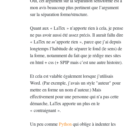
Oui, cet argument sur la séparation sens/forme est à
instrument, et sera distrait par le fait que celui-ci
mon avis beaucoup plus pertinent que l’argument
sera composé en italique, ici au moyen de
sur la séparation forme/structure.
Le source
n’est donc pas d’une
\emph
.tex
lisibilité optimale : il est moins compréhensible qu’il
Quant aux «
LaTex
» n’apporte rien à cela, je pense
ne pourrait l’être, et par là même beaucoup moins
ne pas avoir aussi été assez précis. Il aurait fallu dire
facile à (ré)exploiter et à corriger.
«
LaTex ne
m
’apporte rien
», parce que j’ai depuis
longtemps l’habitude de séparer le fond (le sens) de
2. Les mises à jour peuvent être
la forme, notamment du fait que je rédige mes sites
cauchemardesques : supposons que le directeur de
en html + css (+
SPIP
mais c’est une autre histoire).
thèse demande à l’étudiant (évidemment deux jours
avant la remise du manuscrit) de composer les noms
Et cela est valable également lorsque j’utilisais
d’instruments non pas en italique mais en fonte sans
Word. (Par exemple, j’avais un style "auteur" pour
empattement. Supposons par ailleurs que la thèse en
mettre en forme un nom d’auteur.) Mais
question comporte 400 pages et que l’étudiant ait
effectivement pour une personne qui n’a pas cette
également utilisé la commande
pour les
démarche, LaTex apporte un plus en le
\emph
noms d’œuvres, les noms d’auteurs et pour
«
contraignant
».
souligner certains mots ou passages de son texte.
Quelle est la conclusion
? Un travail de bénédictin
Un peu comme
Python
qui oblige à indenter les