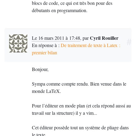
et un risque énorme d’erreur pour repérer toutes les
blocs de code, ce qui est très bon pour des
occurrences de la commande
et pour
débutants en programmation.
\emph
modifier celles, et seulement celles, concernées.
Au lieu de procéder ainsi, l’étudiant aurait tout
Cyril Rouiller
Le 16 mars 2011 à 17:48
,
par
#
intérêt à concevoir et à utiliser, dès le début du
En réponse à :
De traitement de texte à Latex :
projet, une commande personnelle fondée sur la
premier bilan
sémantique des objets à composer (ici, des
instruments de musique). Nommée par exemple
elle pourrait être déﬁnie de la façon
Bonjour,
\instrument
suivante :
Sympa comme compte rendu. Bien venue dans le
monde LaTeX.
\newcommand{\instrument}[1]{\emph{#1}}
Cette commande n’est pas, comme on pourrait le
Pour l’éditeur en mode plan (et cela répond aussi au
penser de prime abord, qu’un synonyme de
travail sur la structure) il y a vim...
\emph
et prendre la peine de la déﬁnir n’est pas se donner
du mal pour rien. En effet, l’étudiant bénéficie
Cet éditeur possède tout un système de pliage dans
ainsi :
le texte.