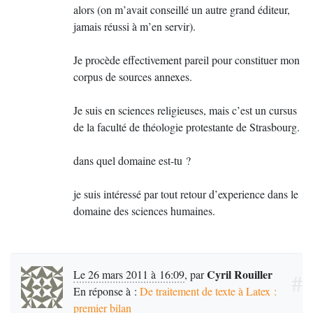
(depuis 9 ans) à carrément modifier ma manière de
alors (on m’avait conseillé un autre grand éditeur,
penser
! En tous cas, cela a profondément modifier
jamais réussi à m’en servir).
ma manière d’écrire.
Je procède effectivement pareil pour constituer mon
Bon courage pour la suite.
corpus de sources annexes.
PS
. Juste une question... tu es en théologie
? si oui
Je suis en sciences religieuses, mais c’est un cursus
dans quel fac
?
de la faculté de théologie protestante de Strasbourg.
dans quel domaine est-tu
?
je suis intéressé par tout retour d’experience dans le
domaine des sciences humaines.
Cyril Rouiller
Le 26 mars 2011 à 16:09
,
par
#
En réponse à :
De traitement de texte à Latex :
premier bilan