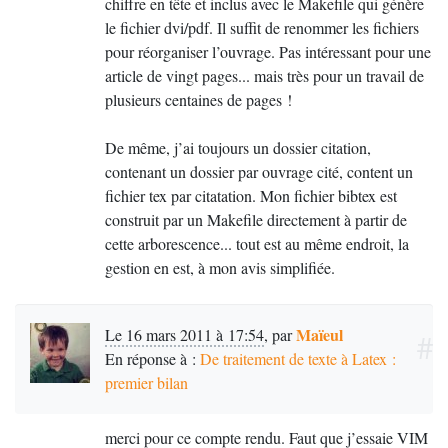
chiffre en tête et inclus avec le Makefile qui génère
Quant au site de mon département d’enseignement,
le fichier dvi/pdf. Il suffit de renommer les fichiers
il a été créé avec un outil,
CPS
, dont le but premier
pour réorganiser l’ouvrage. Pas intéressant pour une
n’est effectivement pas de séparer fond et forme
article de vingt pages... mais très pour un travail de
(mais
CPS
a d’autres qualités). Par contre, tous les
plusieurs centaines de pages
!
documents
HTML
de mes pages personnelles qui
ont été créés avec LaTeX (et compilés avec
De même, j’ai toujours un dossier citation,
TeX4Ht) séparent fond et forme. C’est par exemple
contenant un dossier par ouvrage cité, content un
le cas des pages
Webographie
et
Programme
.
fichier tex par citatation. Mon fichier bibtex est
construit par un Makefile directement à partir de
cette arborescence... tout est au même endroit, la
gestion en est, à mon avis simplifiée.
La gestion en «
mode plan
» se fait donc
Maïeul
Le 16 mars 2011 à 17:54
,
par
#
simplement dans un navigateur de fichiers pour le
En réponse à :
De traitement de texte à Latex :
haut du plan, et avec les replis de vim pour ce qui
premier bilan
est du bas niveau de l’arborescence.
J’ai l’impression que cette manière de travailler
merci pour ce compte rendu. Faut que j’essaie
VIM