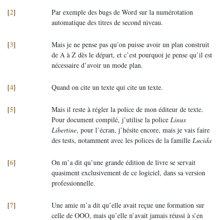
2
[
]
Par exemple des bugs de Word sur la numérotation
automatique des titres de second niveau.
3
[
]
Mais je ne pense pas qu’on puisse avoir un plan construit
de A à Z dès le départ, et c’est pourquoi je pense qu’il est
nécessaire d’avoir un mode plan.
4
[
]
Quand on cite un texte qui cite un texte.
5
[
]
Mais il reste à régler la police de mon éditeur de texte.
Pour document compilé, j’utilise la police
Linux
Libertine
, pour l’écran, j’hésite encore, mais je vais faire
des tests, notamment avec les polices de la famille
Lucida
6
[
]
On m’a dit qu’une grande édition de livre se servait
quasiment exclusivement de ce logiciel, dans sa version
professionnelle.
7
[
]
Une amie m’a dit qu’elle avait reçue une formation sur
celle de
OOO
, mais qu’elle n’avait jamais réussi à s’en