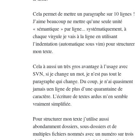
1. D’un source lisible et riche de sens : le fait que le
Cela permet de mettre un paragraphe sur 10 lignes
!
ﬁchier
contienne
J’aime beaucoup ne mettre qu’une seule unité
.tex
plutôt que
«
\instrument{violoncelle}
sémantique
» par ligne... systématiquement, à
aide le (re)lecteur à
chaque virgule je vais à la ligne en utilisant
\emph{violoncelle}
identifier instantanément la nature de l’objet dont il
l’indentation (automatique sous vim) pour structurer
est question (ici, un instrument de musique), et lui
mon texte.
masque momentanément la façon dont cet objet sera
composé (question accessoire à ce moment-là).
Cela à aussi un très gros avantage à l’usage avec
SVN
, si je change un mot, je n’est pas tout le
2. De mises à jour aisées : faire ﬁgurer, comme
paragraphe qui change. Du coup, je n’ai quasiment
exigé par le directeur, les noms d’instruments en
jamais uen ligne de plus d’une quarantaine de
fonte sans empattement plutôt qu’en italique est un
caractère. L’écriture de textes ardus m’en semble
jeu d’enfant puisqu’il suﬃt de ne modifier que la
vraiment simplifiée.
déﬁnition de
comme suit :
\instrument
Pour structurer mon texte j’utilise aussi
\newcommand{\instrument}[1]
pour que toutes les occurrences
{\textsf{#1}}
abondamment dossiers, sous-dossiers et de
de cette commande reflètent ce changement.
»
multiples fichiers nommés avec un numéro sur trois