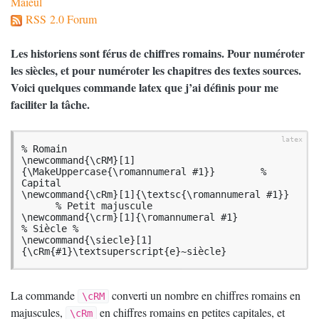
Maïeul
RSS 2.0 Forum
Les historiens sont férus de chiffres romains. Pour numéroter
les siècles, et pour numéroter les chapitres des textes sources.
Voici quelques commande latex que j’ai définis pour me
faciliter la tâche.
% Romain

\newcommand{\cRM}[1]
{\MakeUppercase{\romannumeral #1}}        % 
Capital

\newcommand{\cRm}[1]{\textsc{\romannumeral #1}}  
      % Petit majuscule

\newcommand{\crm}[1]{\romannumeral #1}

% Siècle %

\newcommand{\siecle}[1]
{\cRm{#1}\textsuperscript{e}~siècle}
La commande
converti un nombre en chiffres romains en
\cRM
majuscules,
en chiffres romains en petites capitales, et
\cRm