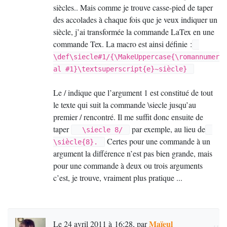
siècles.. Mais comme je trouve casse-pied de taper
des accolades à chaque fois que je veux indiquer un
siècle, j’ai transformée la commande LaTex en une
commande Tex. La macro est ainsi définie :
\def\siecle#1/{\MakeUppercase{\romannumer
al #1}\textsuperscript{e}~siècle} 
Le / indique que l’argument 1 est constitué de tout
le texte qui suit la commande \siecle jusqu’au
premier / rencontré. Il me suffit donc ensuite de
taper
par exemple, au lieu de
  \siecle 8/ 
Certes pour une commande à un
\siècle{8}. 
argument la différence n’est pas bien grande, mais
pour une commande à deux ou trois arguments
c’est, je trouve, vraiment plus pratique ...
Maïeul
Le 24 avril 2011 à 16:28
,
par