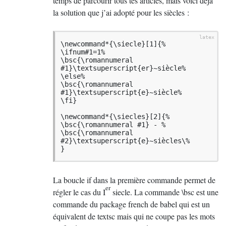
temps de parcourir tous tes articles, mais voici déjà
la solution que j’ai adopté pour les siècles :
\newcommand*{\siecle}[1]{%

\ifnum#1=1%

\bsc{\romannumeral 
#1}\textsuperscript{er}~siècle%

\else%

\bsc{\romannumeral 
#1}\textsuperscript{e}~siècle%

\fi}

\newcommand*{\siecles}[2]{%

\bsc{\romannumeral #1} - %

\bsc{\romannumeral 
#2}\textsuperscript{e}~siècles\%

}
La boucle if dans la première commande permet de
er
régler le cas du I
siecle. La commande \bsc est une
commande du package french de babel qui est un
équivalent de textsc mais qui ne coupe pas les mots