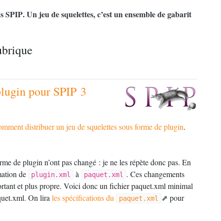
us
SPIP
. Un jeu de squelettes, c’est un ensemble de gabarit
ubrique
plugin pour
SPIP
3
omment distribuer un jeu de squelettes sous forme de plugin
.
orme de plugin n’ont pas changé : je ne les répète donc pas. En
rmation de
à
. Ces changements
plugin.xml
paquet.xml
ortant et plus propre. Voici donc un fichier paquet.xml minimal
quet.xml. On lira
les spécifications du
pour
paquet.xml