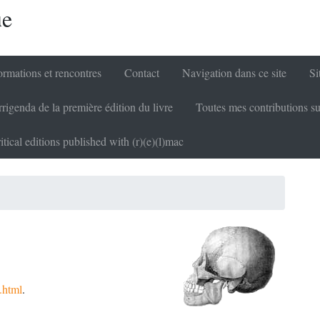
ue
rmations et rencontres
Contact
Navigation dans ce site
Si
rigenda de la première édition du livre
Toutes mes contributions su
itical editions published with (r)(e)(l)mac
.html
.