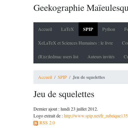
Geekographie Maïeulesq
SPIP
Accueil
LaTeX
Python
Fo
XeLaTeX et Sciences Humaines : le livre
Cor
(R)(e)ledmac users list
Auteurs invités
Cr
Jeu de squelettes
Accueil
SPIP
Jeu de squelettes
Dernier ajout : lundi 23 juillet 2012.
Logo extrait de :
http://www.spip.net/fr_rubrique135
RSS 2.0