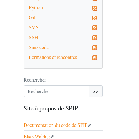
Python
Git
SVN
SSH
Sans code
Formations et rencontres
Rechercher :
>>
Site à propos de
SPIP
Documentation du code de
SPIP
Eliaz Weblog