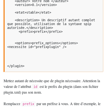
    <auteur> Votre nom </auteur>

    <version>0.1</version>

    <etat>stable</etat>

    <description> Un descriptif autant complet 
que possible, utilisation de la syntaxe spip 
autorisée.</description>

      <prefix>prefix</prefix>

    <options>prefix_options</options>

<necessite id="prefixplugin" />

</plugin>
Mettez autant de nécessite que de plugin nécessaire. Attention la
valeur de l’attribut
est le prefix du plugin (dans son fichier
id
plugin.xml) pas son nom.
Remplacez
par un préfixe à vous. A titre d’exemple, le
prefix