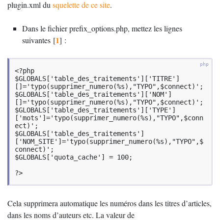
plugin.xml du
squelette de ce site
.
Dans le fichier prefix_options.php, mettez les lignes
1
suivantes
[
]
:
<?php

$GLOBALS['table_des_traitements']['TITRE']
[]='typo(supprimer_numero(%s),"TYPO",$connect)';

$GLOBALS['table_des_traitements']['NOM']
[]='typo(supprimer_numero(%s),"TYPO",$connect)';

$GLOBALS['table_des_traitements']['TYPE']
['mots']='typo(supprimer_numero(%s),"TYPO",$conn
ect)';

$GLOBALS['table_des_traitements']
['NOM_SITE']='typo(supprimer_numero(%s),"TYPO",$
connect)';

$GLOBALS['quota_cache'] = 100;

?>
Cela supprimera automatique les numéros dans les titres d’articles,
dans les noms d’auteurs etc. La valeur de