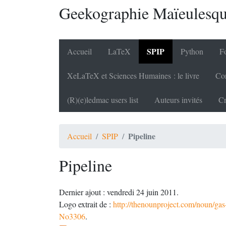
Geekographie Maïeulesq
SPIP
Accueil
LaTeX
Python
Fo
XeLaTeX et Sciences Humaines : le livre
Cor
(R)(e)ledmac users list
Auteurs invités
Cr
Pipeline
Accueil
SPIP
Pipeline
Dernier ajout : vendredi 24 juin 2011.
Logo extrait de :
http://thenounproject.com/noun/gas-
No3306
.