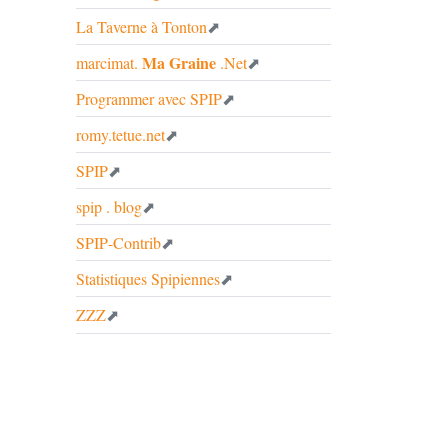
La Taverne à Tonton
Ma Graine
marcimat.
.Net
Programmer avec
SPIP
romy.tetue.net
SPIP
spip . blog
SPIP
-Contrib
Statistiques Spipiennes
ZZZ