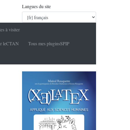
Langues du site
tes à visiter
r le
CTAN
Tous mes plugins
SPIP