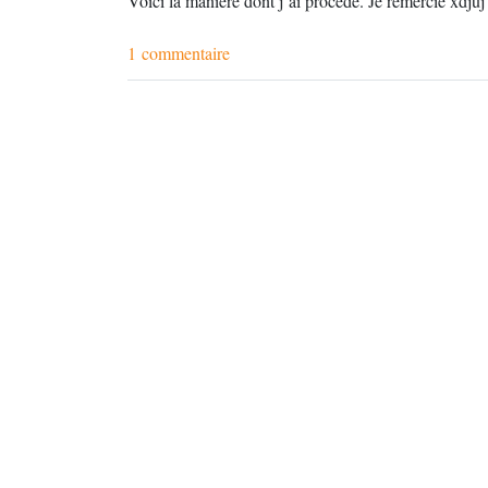
Voici la manière dont j’ai procédé. Je remercie xdjuj
1 commentaire