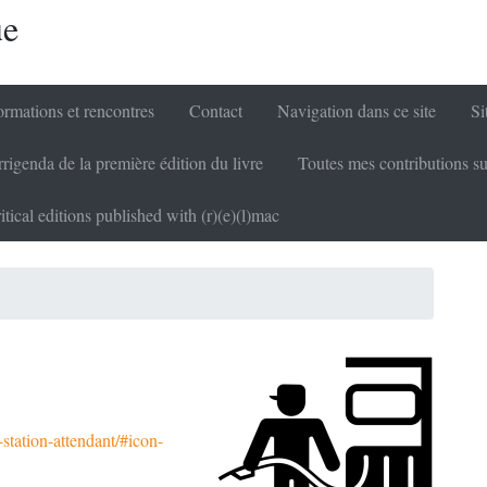
ue
rmations et rencontres
Contact
Navigation dans ce site
Si
rigenda de la première édition du livre
Toutes mes contributions su
itical editions published with (r)(e)(l)mac
station-attendant/#icon-