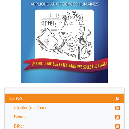
LaTeX
(r)(e)led(mac/par)
Beamer
Biber