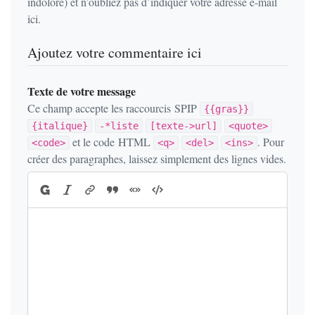
indolore) et n’oubliez pas d’indiquer votre adresse e-mail
ici.
Ajoutez votre commentaire ici
Texte de votre message
Ce champ accepte les raccourcis SPIP
{{gras}}
{italique}
-*liste
[texte->url]
<quote>
et le code HTML
. Pour
<code>
<q>
<del>
<ins>
créer des paragraphes, laissez simplement des lignes vides.