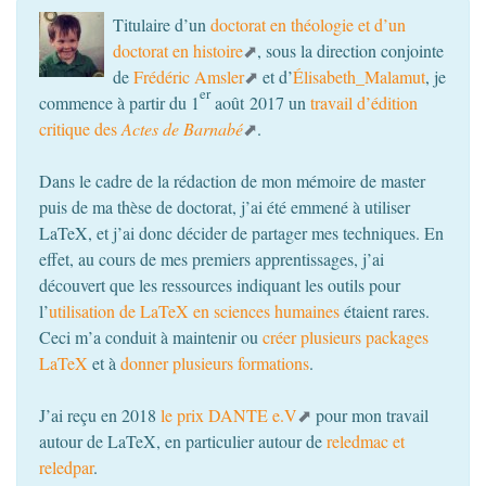
Titulaire d’un
doctorat en théologie et d’un
doctorat en histoire
, sous la direction conjointe
de
Frédéric Amsler
et d’
Élisabeth_Malamut
, je
er
commence à partir du 1
août 2017 un
travail d’édition
critique des
Actes de Barnabé
.
Dans le cadre de la rédaction de mon mémoire de master
puis de ma thèse de doctorat, j’ai été emmené à utiliser
LaTeX, et j’ai donc décider de partager mes techniques. En
effet, au cours de mes premiers apprentissages, j’ai
découvert que les ressources indiquant les outils pour
l’
utilisation de LaTeX en sciences humaines
étaient rares.
Ceci m’a conduit à maintenir ou
créer plusieurs packages
LaTeX
et à
donner plusieurs formations
.
J’ai reçu en 2018
le prix
DANTE
e.V
pour mon travail
autour de LaTeX, en particulier autour de
reledmac et
reledpar
.