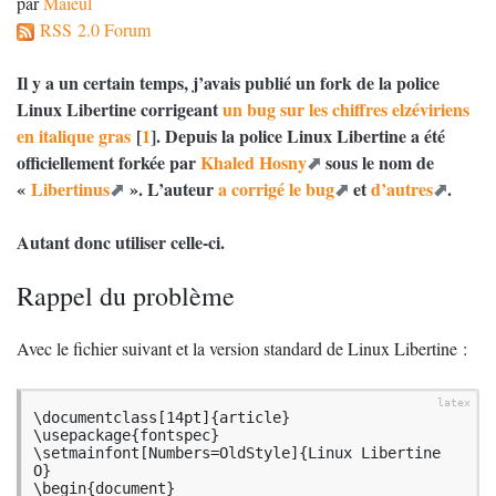
par
Maïeul
RSS 2.0 Forum
Il y a un certain temps, j’avais publié un fork de la police
Linux Libertine corrigeant
un bug sur les chiffres elzéviriens
en italique gras
[
1
]
. Depuis la police Linux Libertine a été
officiellement forkée par
Khaled Hosny
sous le nom de
«
Libertinus
». L’auteur
a corrigé le bug
et
d’autres
.
Autant donc utiliser celle-ci.
Rappel du problème
Avec le fichier suivant et la version standard de Linux Libertine :
\documentclass[14pt]{article}

\usepackage{fontspec}

\setmainfont[Numbers=OldStyle]{Linux Libertine 
O}

\begin{document}
