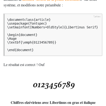
système, et modifions notre préambule :
\documentclass{article}

\usepackage{fontspec}

\setmainfont[Numbers=OldStyle]{Libertinus Serif}

\begin{document}

\Huge

\textbf{\emph{0123456789}}

\end{document}
Le résultat est correct
! Ouf
Chiffres elzéviriens avec Libertinus en gras et italique