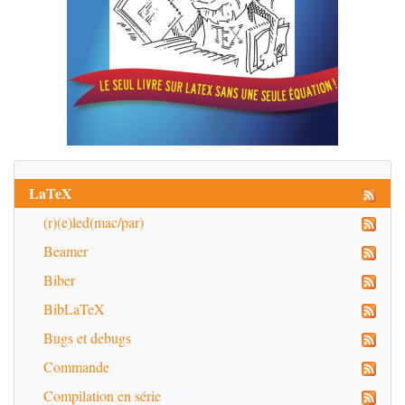
LaTeX
(r)(e)led(mac/par)
Beamer
Biber
BibLaTeX
Bugs et debugs
Commande
Compilation en série