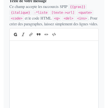
Texte de votre message
Ce champ accepte les raccourcis SPIP
{{gras}}
{italique}
-*liste
[texte->url]
<quote>
et le code HTML
. Pour
<code>
<q>
<del>
<ins>
créer des paragraphes, laissez simplement des lignes vides.