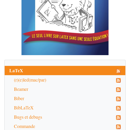
LaTeX
(r)(e)led(mac/par)
Beamer
Biber
BibLaTeX
Bugs et debugs
Commande