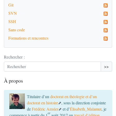
Git
SVN
SSH
Sans code
Formations et rencontres
Rechercher :
>>
À propos
Titulaire d’un
doctorat en théologie et d’un
doctorat en histoire
, sous la direction conjointe
de
Frédéric Amsler
et d’
Élisabeth_Malamut
, je
er
commence à partir du 1
août 2017 un
travail d’édition