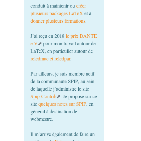
conduit à maintenir ou
créer
plusieurs packages LaTeX
et à
donner plusieurs formations
.
J’ai reçu en 2018
le prix
DANTE
e.V
pour mon travail autour de
LaTeX, en particulier autour de
reledmac et reledpar
.
Par ailleurs, je suis membre actif
de la communauté
SPIP
, au sein
de laquelle j’administre le site
Spip-Contrib
. Je propose sur ce
site
quelques notes sur
SPIP
, en
général à destination de
webmestre.
Il m’arrive également de faire un