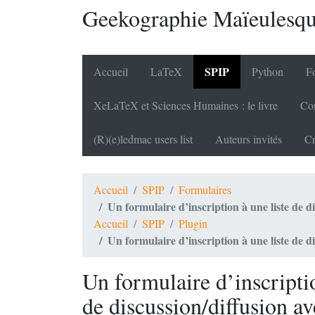
Geekographie Maïeulesq
SPIP
Accueil
LaTeX
Python
Fo
XeLaTeX et Sciences Humaines : le livre
Cor
(R)(e)ledmac users list
Auteurs invités
Cr
Accueil
SPIP
Formulaires
Un formulaire d’inscription à une liste de d
Accueil
SPIP
Plugin
Un formulaire d’inscription à une liste de d
Un formulaire d’inscriptio
de discussion/diffusion a