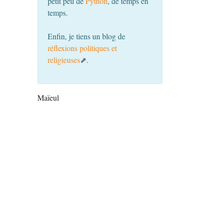
petit peu de
Python
, de temps en
temps.
Enfin, je tiens un blog de
réflexions politiques et
religieuses
.
Maïeul