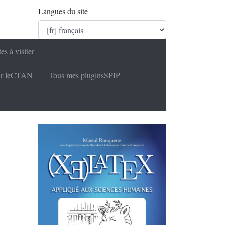
Langues du site
tes à visiter
r le
CTAN
Tous mes plugins
SPIP