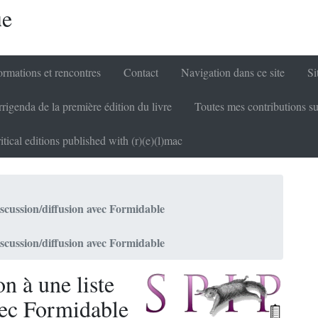
ue
rmations et rencontres
Contact
Navigation dans ce site
Si
rigenda de la première édition du livre
Toutes mes contributions su
itical editions published with (r)(e)(l)mac
iscussion/diffusion avec Formidable
iscussion/diffusion avec Formidable
n à une liste
vec Formidable