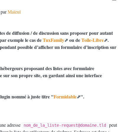
,
par
Maïeul
tes de diffusion / de discussion sans proposer pour autant
t par exemple le cas de
TuxFamily
ou de
Toile-Libre
.
 cependant possible d’afficher un formulaire d’inscription sur
 hébergeurs proposant des listes avec formulaire
re sur son propre site, en gardant ainsi une interface
 plugin nommé à juste titre "
Formidable
".
 une adresse
peut
nom_de_la_liste-request@domaine.tld
Pour la liste des utilisateurs de eledmac, l’adresse est donc :