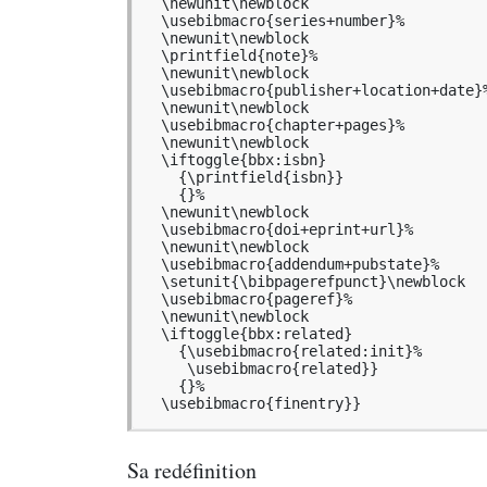
  \newunit\newblock

  \usebibmacro{series+number}%

  \newunit\newblock

  \printfield{note}%

  \newunit\newblock

  \usebibmacro{publisher+location+date}%

  \newunit\newblock

  \usebibmacro{chapter+pages}%

  \newunit\newblock

  \iftoggle{bbx:isbn}

    {\printfield{isbn}}

    {}%

  \newunit\newblock

  \usebibmacro{doi+eprint+url}%

  \newunit\newblock

  \usebibmacro{addendum+pubstate}%

  \setunit{\bibpagerefpunct}\newblock

  \usebibmacro{pageref}%

  \newunit\newblock

  \iftoggle{bbx:related}

    {\usebibmacro{related:init}%

     \usebibmacro{related}}

    {}%

  \usebibmacro{finentry}}
Sa redéfinition