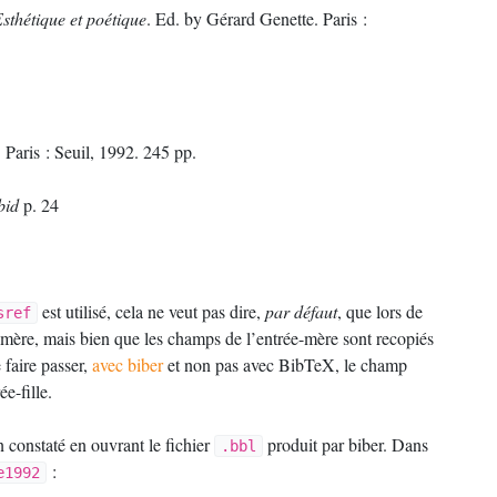
sthétique et poétique
. Ed. by Gérard Genette. Paris :
. Paris : Seuil, 1992. 245 pp.
bid
p. 24
est utilisé, cela ne veut pas dire,
par défaut
, que lors de
sref
ée mère, mais bien que les champs de l’entrée-mère sont recopiés
 faire passer,
avec biber
et non pas avec BibTeX, le champ
ée-fille.
 constaté en ouvrant le fichier
produit par biber. Dans
.bbl
:
e1992