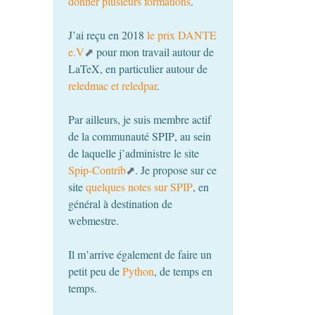
donner plusieurs formations
.
J’ai reçu en 2018
le prix
DANTE
e.V
pour mon travail autour de
LaTeX, en particulier autour de
reledmac et reledpar
.
Par ailleurs, je suis membre actif
de la communauté
SPIP
, au sein
de laquelle j’administre le site
Spip-Contrib
. Je propose sur ce
site
quelques notes sur
SPIP
, en
général à destination de
webmestre.
Il m’arrive également de faire un
petit peu de
Python
, de temps en
temps.