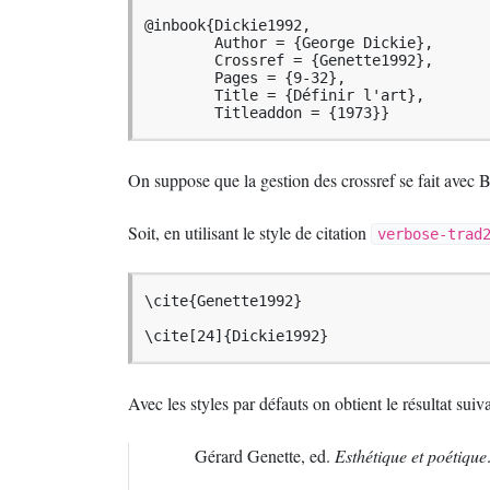
@inbook{Dickie1992,

        Author = {George Dickie},

        Crossref = {Genette1992},

        Pages = {9-32},

        Title = {Définir l'art},

        Titleaddon = {1973}}
On suppose que la gestion des crossref se fait avec B
Soit, en utilisant le style de citation
verbose-trad
\cite{Genette1992}

\cite[24]{Dickie1992}
Avec les styles par défauts on obtient le résultat suiva
Gérard Genette, ed.
Esthétique et poétique