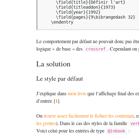
      \field{title}{Définir l'art}

      \field{titleaddon}{1973}

      \field{year}{1992}

      \field{pages}{9\bibrangedash 32}

    \endentry
Le comportement par défaut ne pouvait donc pas être c
logique «
de base
» des
. Cependant on p
crossref
La solution
Le style par défaut
J’explique dans
mon livre
que l’affichage final des en
1
d’entrée
[
]
.
On
trouve assez facilement le fichier les contenant
, 
les grottes
). Dans le cas des styles de la famille
ver
Voici celui pour les entrées de type
:
@inbook