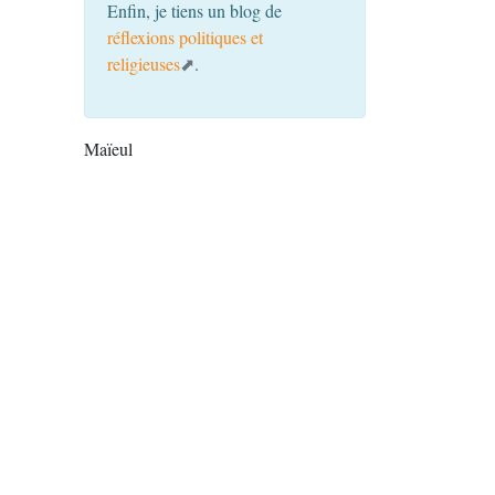
Enfin, je tiens un blog de
réflexions politiques et
religieuses
.
Maïeul