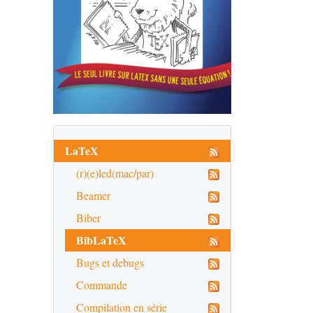
LaTeX
(r)(e)led(mac/par)
Beamer
Biber
BibLaTeX
Bugs et debugs
Commande
Compilation en série