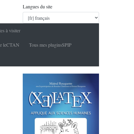
Langues du site
tes à visiter
r le
CTAN
Tous mes plugins
SPIP