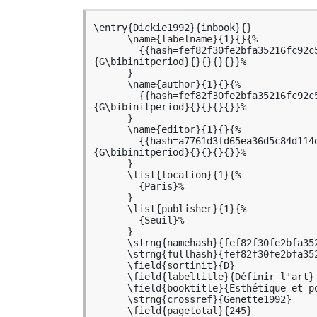
\entry{Dickie1992}{inbook}{}

      \name{labelname}{1}{}{%

        {{hash=fef82f30fe2bfa35216fc92c560ae872}{Dickie}{D\bibinitperiod}{George}
{G\bibinitperiod}{}{}{}{}}%

      }

      \name{author}{1}{}{%

        {{hash=fef82f30fe2bfa35216fc92c560ae872}{Dickie}{D\bibinitperiod}{George}
{G\bibinitperiod}{}{}{}{}}%

      }

      \name{editor}{1}{}{%

        {{hash=a7761d3fd65ea36d5c84d114d588896b}{Genette}{G\bibinitperiod}{Gérard}
{G\bibinitperiod}{}{}{}{}}%

      }

      \list{location}{1}{%

        {Paris}%

      }

      \list{publisher}{1}{%

        {Seuil}%

      }

      \strng{namehash}{fef82f30fe2bfa35216fc92c560ae872}

      \strng{fullhash}{fef82f30fe2bfa35216fc92c560ae872}

      \field{sortinit}{D}

      \field{labeltitle}{Définir l'art}

      \field{booktitle}{Esthétique et poétique}

      \strng{crossref}{Genette1992}

      \field{pagetotal}{245}
