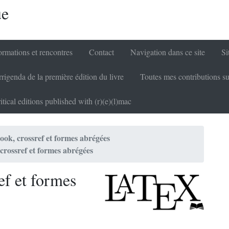
ue
rmations et rencontres
Contact
Navigation dans ce site
Si
rigenda de la première édition du livre
Toutes mes contributions su
itical editions published with (r)(e)(l)mac
ok, crossref et formes abrégées
rossref et formes abrégées
ref et formes