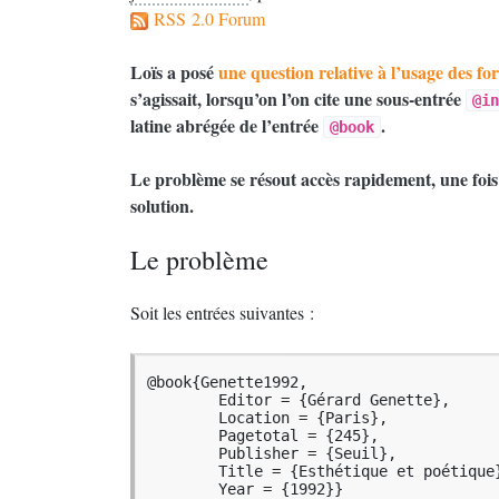
RSS 2.0 Forum
Loïs a posé
une question relative à l’usage des fo
s’agissait, lorsqu’on l’on cite une sous-entrée
@in
latine abrégée de l’entrée
.
@book
Le problème se résout accès rapidement, une fois 
solution.
Le problème
Soit les entrées suivantes :
@book{Genette1992,

        Editor = {Gérard Genette},

        Location = {Paris},

        Pagetotal = {245},

        Publisher = {Seuil},

        Title = {Esthétique et poétique}
        Year = {1992}}
