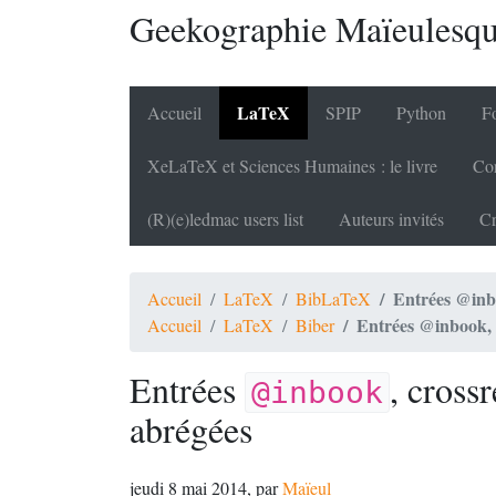
Geekographie Maïeulesq
LaTeX
Accueil
SPIP
Python
Fo
XeLaTeX et Sciences Humaines : le livre
Cor
(R)(e)ledmac users list
Auteurs invités
Cr
Entrées @inbo
Accueil
LaTeX
BibLaTeX
Entrées @inbook, c
Accueil
LaTeX
Biber
Entrées
, cross
@inbook
abrégées
jeudi 8 mai 2014
,
par
Maïeul