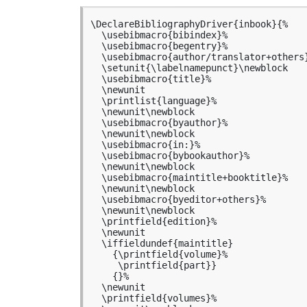
\DeclareBibliographyDriver{inbook}{%

  \usebibmacro{bibindex}%

  \usebibmacro{begentry}%

  \usebibmacro{author/translator+others}%

  \setunit{\labelnamepunct}\newblock

  \usebibmacro{title}%

  \newunit

  \printlist{language}%

  \newunit\newblock

  \usebibmacro{byauthor}%

  \newunit\newblock

  \usebibmacro{in:}%

  \usebibmacro{bybookauthor}%

  \newunit\newblock

  \usebibmacro{maintitle+booktitle}%

  \newunit\newblock

  \usebibmacro{byeditor+others}%

  \newunit\newblock

  \printfield{edition}%

  \newunit

  \iffieldundef{maintitle}

    {\printfield{volume}%

     \printfield{part}}

    {}%

  \newunit

  \printfield{volumes}%
