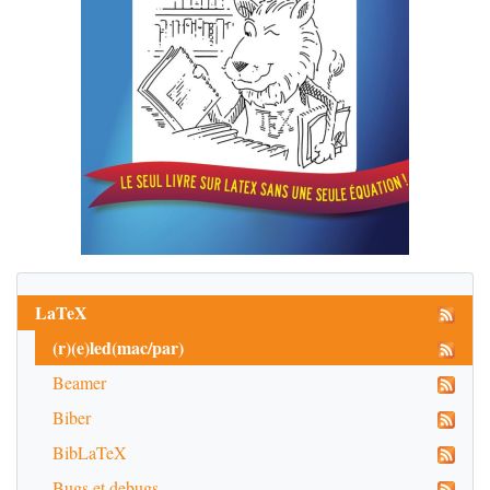
LaTeX
(r)(e)led(mac/par)
Beamer
Biber
BibLaTeX
Bugs et debugs