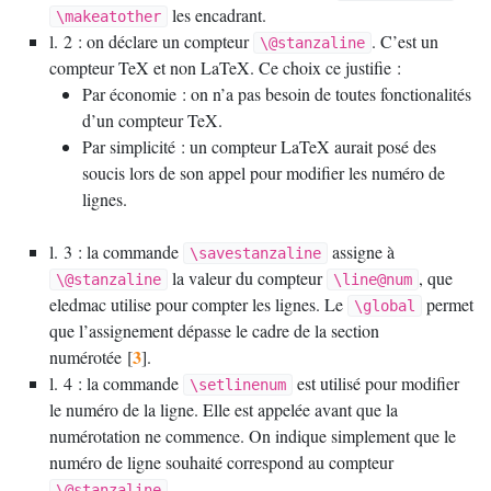
les encadrant.
\makeatother
l. 2 : on déclare un compteur
. C’est un
\@stanzaline
compteur TeX et non LaTeX. Ce choix ce justifie :
Par économie : on n’a pas besoin de toutes fonctionalités
d’un compteur TeX.
Par simplicité : un compteur LaTeX aurait posé des
soucis lors de son appel pour modifier les numéro de
lignes.
l. 3 : la commande
assigne à
\savestanzaline
la valeur du compteur
, que
\@stanzaline
\line@num
eledmac utilise pour compter les lignes. Le
permet
\global
que l’assignement dépasse le cadre de la section
3
numérotée
[
]
.
l. 4 : la commande
est utilisé pour modifier
\setlinenum
le numéro de la ligne. Elle est appelée avant que la
numérotation ne commence. On indique simplement que le
numéro de ligne souhaité correspond au compteur
.
\@stanzaline