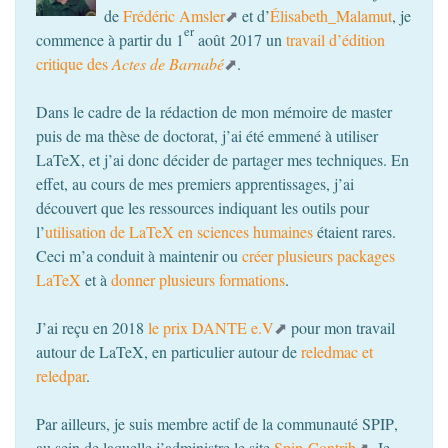
de
Frédéric Amsler
et d’
Élisabeth_Malamut
, je
er
commence à partir du 1
août 2017 un
travail d’édition
critique des
Actes de Barnabé
.
Dans le cadre de la rédaction de mon mémoire de master
puis de ma thèse de doctorat, j’ai été emmené à utiliser
LaTeX, et j’ai donc décider de partager mes techniques. En
effet, au cours de mes premiers apprentissages, j’ai
découvert que les ressources indiquant les outils pour
l’
utilisation de LaTeX en sciences humaines
étaient rares.
Ceci m’a conduit à maintenir ou
créer plusieurs packages
LaTeX
et à
donner plusieurs formations
.
J’ai reçu en 2018
le prix
DANTE
e.V
pour mon travail
autour de LaTeX, en particulier autour de
reledmac et
reledpar
.
Par ailleurs, je suis membre actif de la communauté
SPIP
,
au sein de laquelle j’administre le site
Spip-Contrib
. Je