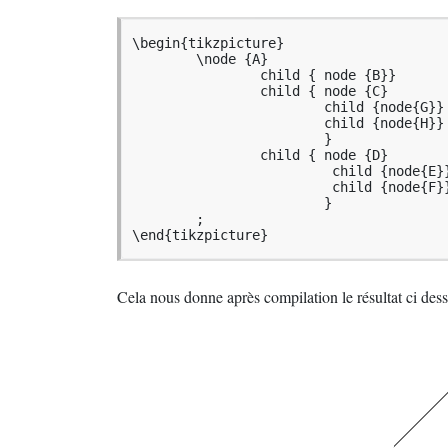
\begin{tikzpicture}

	\node {A}

		child { node {B}}

		child { node {C}

			child {node{G}}

			child {node{H}}

			}	

		child { node {D}

			 child {node{E}}

			 child {node{F}}

			}	

	;

\end{tikzpicture}
Cela nous donne après compilation le résultat ci des