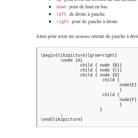
pour de haut en bas.
down
de droite à gauche.
left
pour de gauche à droite.
right
Ainsi pour avoir un
stemma
orienté de gauche à droi
\begin{tikzpicture}[grow=right]

	\node {A}

		child { node {B}}

		child { node {C}}

		child { node {D}

			 child {

				node{E}

				}

			 child {

				node{F}

				}

			}	

	;

\end{tikzpicture}