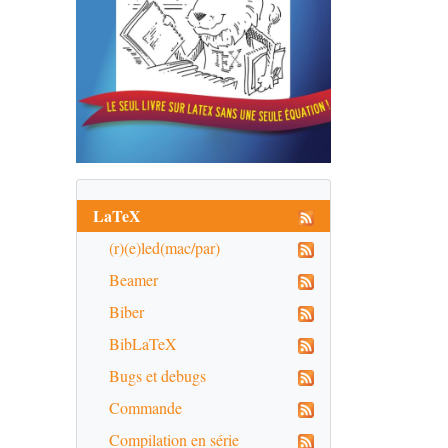
LaTeX
(r)(e)led(mac/par)
Beamer
Biber
BibLaTeX
Bugs et debugs
Commande
Compilation en série