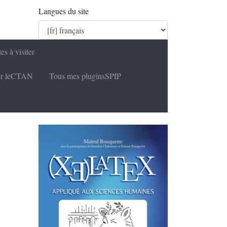
Langues du site
tes à visiter
r le
CTAN
Tous mes plugins
SPIP