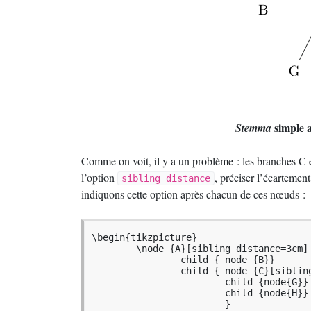
simple a
Stemma
Comme on voit, il y a un problème : les branches C e
l’option
, préciser l’écartement 
sibling distance
indiquons cette option après chacun de ces nœuds :
\begin{tikzpicture}

	\node {A}[sibling distance=3cm]

		child { node {B}}

		child { node {C}[sibling distance=1.5cm]

			child {node{G}}

			child {node{H}}

			}	
