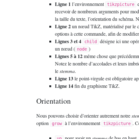
Ligne 1
l’environnement
e
tikzpicture
recevoir de nombreux arguments pour modifie
la taille du texte, l’orientation du schéma
Ligne 2
un nœud TikZ, matérialisé par l
options à cette commande, afin de modifier 
Lignes 3 et 4
désigne ici une opér
child
un nœud (
)
node
Lignes 5 à 12
même chose que précédemment,
Notez le nombre d’accolades et leurs imbric
le
stemma
.
Ligne 13
le point-virgule est obligatoire
Ligne 14
fin du graphisme TikZ.
Orientation
Nous pouvons choisir d’orienter autrement notre
st
option
à l’environnement
. C
grow
tikzpicture
pour avoir un
stemma
de bas en haut.
up