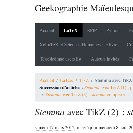
Geekographie Maïeulesq
LaTeX
Accueil
SPIP
Python
Fo
XeLaTeX et Sciences Humaines : le livre
Cor
(R)(e)ledmac users list
Auteurs invités
Cr
Stemma avec TikZ 
Accueil
LaTeX
TikZ
Succession d'articles :
Stemma
avec TikZ (1) : p
Stemma
avec TikZ (3) :
stemma
complexe
Stemma
avec TikZ (2) :
s
samedi 17 mars 2012
,
mise à jour mercredi 8 août 2