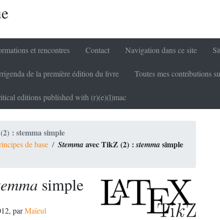
ue
rmations et rencontres
Contact
Navigation dans ce site
Si
rigenda de la première édition du livre
Toutes mes contributions su
itical editions published with (r)(e)(l)mac
(2) : stemma simple
avec TikZ (2) :
simple
rincipes de base
Stemma
stemma
temma
simple
012
,
par
Maïeul