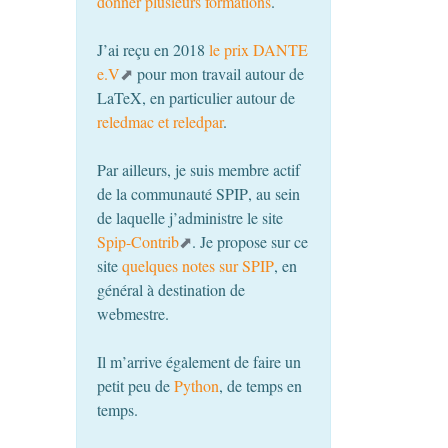
donner plusieurs formations
.
J’ai reçu en 2018
le prix
DANTE
e.V
pour mon travail autour de
LaTeX, en particulier autour de
reledmac et reledpar
.
Par ailleurs, je suis membre actif
de la communauté
SPIP
, au sein
de laquelle j’administre le site
Spip-Contrib
. Je propose sur ce
site
quelques notes sur
SPIP
, en
général à destination de
webmestre.
Il m’arrive également de faire un
petit peu de
Python
, de temps en
temps.