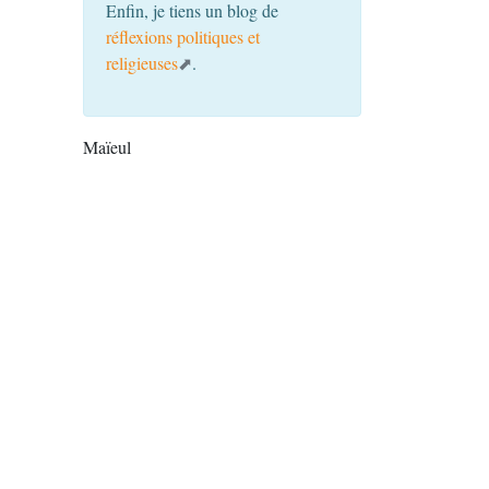
Enfin, je tiens un blog de
réflexions politiques et
religieuses
.
Maïeul