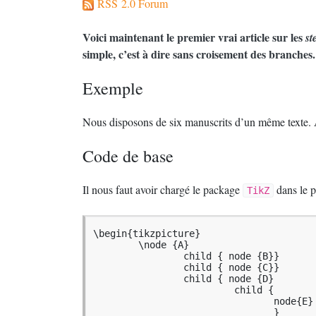
RSS 2.0 Forum
Voici maintenant le premier vrai article sur les
s
simple, c’est à dire sans croisement des branches.
Exemple
Nous disposons de six manuscrits d’un même texte. A
Code de base
Il nous faut avoir chargé le package
dans le p
TikZ
\begin{tikzpicture}

	\node {A}

		child { node {B}}

		child { node {C}}

		child { node {D}

			 child {

				node{E}

				}
