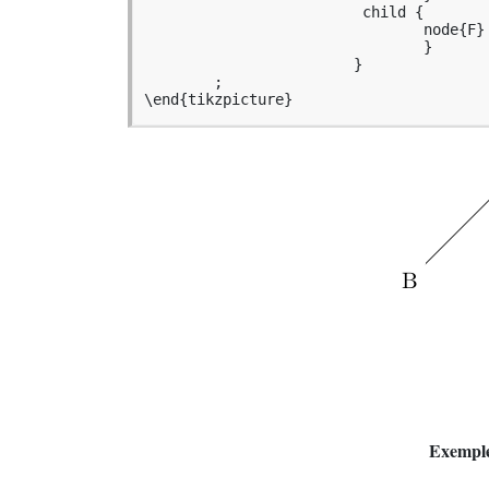
			 child {

				node{F}

				}

			}	

	;

\end{tikzpicture}
Exempl