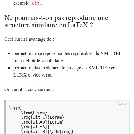
exemple
.
wit
Ne pourrais-t-on pas reproduire une
structure similaire en LaTeX
?
Ceci aurait l’avantage de :
permettre de se reposer sur les reponsables du
XML
-
TEI
pour définir le vocabulaire.
permettre plus facilement le passage de
XML
-
TEI
vers
LaTeX et vice versa.
On aurait le code suivant :
\app{

     \lem{Lorem}

     \rdg[wit=C]{Loram}

     \rdg[wit=D]{Lorim}

     \rdg[wit=A]{}

     \rdg[wit=B]{\add{rem}}
