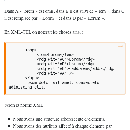
Dans A «
lorem
» est omis, dans B il est suivi de «
rem
», dans C
il est remplacé par «
Lorim
» et dans D par «
Loram
».
En
XML
-
TEI
, on noterait les choses ainsi :
       <app>

            <lem>Lorem</lem>

            <rdg wit="#C">Loram</rdg>

            <rdg wit="#D">Lorim</rdg>

            <rdg wit="#B"><add>rem</add></rdg>

            <rdg wit="#A" />

       </app>

       ipsum dolor sit amet, consectetur 
adipiscing elit.
Selon la norme
XML
Nous avons une structure arborescente d’élèments.
Nous avons des attributs affecté à chaque élèment, par