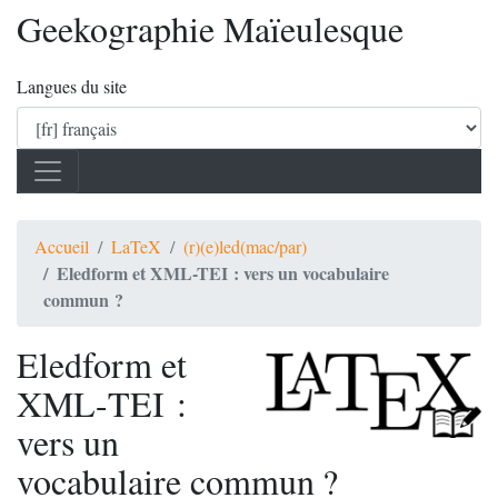
Geekographie Maïeulesque
Langues du site
Accueil
LaTeX
(r)(e)led(mac/par)
Eledform et XML-TEI : vers un vocabulaire
commun ?
Eledform et
XML
-
TEI
:
vers un
vocabulaire commun
?