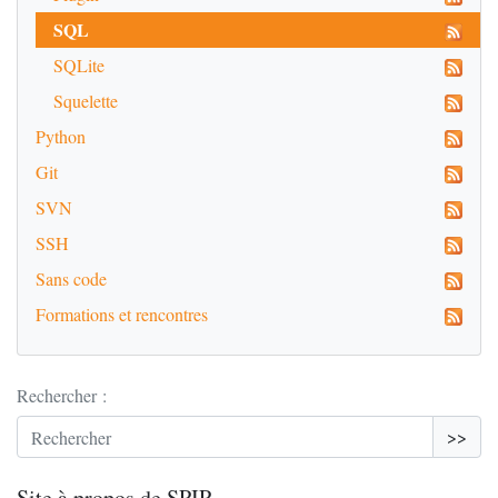
SQL
SQLite
Squelette
Python
Git
SVN
SSH
Sans code
Formations et rencontres
Rechercher :
>>
Site à propos de
SPIP