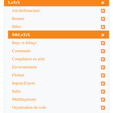
LaTeX
(r)(e)led(mac/par)
Beamer
Biber
BibLaTeX
Bugs et debugs
Commande
Compilation en série
Environnement
Flottant
Import-Export
Index
Multilinguisme
Organisation du code