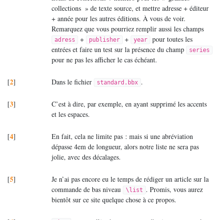
collections
» de texte source, et mettre adresse + éditeur
+ année pour les autres éditions. À vous de voir.
Remarquez que vous pourriez remplir aussi les champs
+
+
pour toutes les
adress
publisher
year
entrées et faire un test sur la présence du champ
series
pour ne pas les afficher le cas échéant.
2
[
]
Dans le fichier
.
standard.bbx
3
[
]
C’est à dire, par exemple, en ayant supprimé les accents
et les espaces.
4
[
]
En fait, cela ne limite pas : mais si une abréviation
dépasse 4em de longueur, alors notre liste ne sera pas
jolie, avec des décalages.
5
[
]
Je n’ai pas encore eu le temps de rédiger un article sur la
commande de bas niveau
. Promis, vous aurez
\list
bientôt sur ce site quelque chose à ce propos.