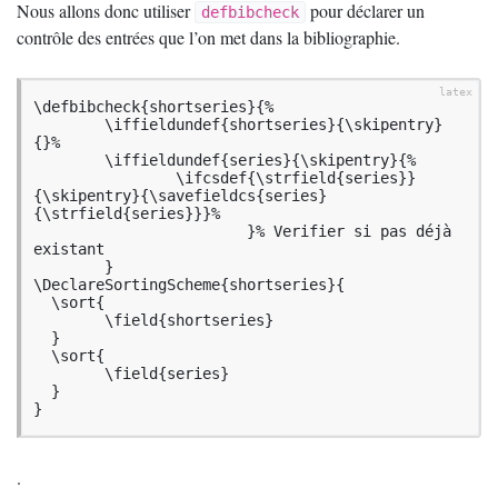
Nous allons donc utiliser
pour déclarer un
defbibcheck
contrôle des entrées que l’on met dans la bibliographie.
\defbibcheck{shortseries}{%

	\iffieldundef{shortseries}{\skipentry}
{}%

	\iffieldundef{series}{\skipentry}{%

		\ifcsdef{\strfield{series}}
{\skipentry}{\savefieldcs{series}
{\strfield{series}}}%	

			}% Verifier si pas déjà 
existant

	}

\DeclareSortingScheme{shortseries}{

  \sort{

  	\field{shortseries}

  }

  \sort{

  	\field{series}

  }

}
.