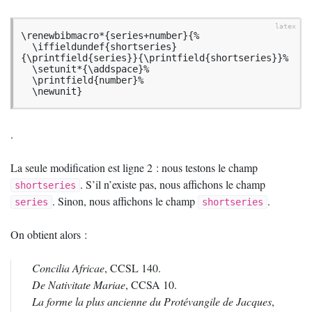
\renewbibmacro*{series+number}{%

  \iffieldundef{shortseries}
{\printfield{series}}{\printfield{shortseries}}%

  \setunit*{\addspace}%

  \printfield{number}%

  \newunit}
.
La seule modification est ligne 2 : nous testons le champ
. S’il n’existe pas, nous affichons le champ
shortseries
. Sinon, nous affichons le champ
.
series
shortseries
On obtient alors :
Concilia Africae
,
CCSL
140.
De Nativitate Mariae
,
CCSA
10.
La forme la plus ancienne du Protévangile de Jacques
,