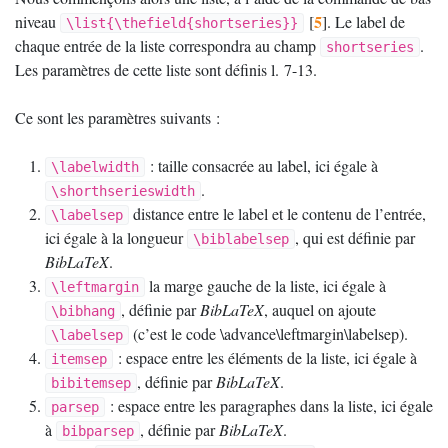
5
niveau
[
]
. Le label de
\list{\thefield{shortseries}}
chaque entrée de la liste correspondra au champ
.
shortseries
Les paramètres de cette liste sont définis l. 7-13.
Ce sont les paramètres suivants :
: taille consacrée au label, ici égale à
\labelwidth
.
\shorthserieswidth
distance entre le label et le contenu de l’entrée,
\labelsep
ici égale à la longueur
, qui est définie par
\biblabelsep
BibLaTeX
.
la marge gauche de la liste, ici égale à
\leftmargin
, définie par
BibLaTeX
, auquel on ajoute
\bibhang
(c’est le code \advance\leftmargin\labelsep).
\labelsep
: espace entre les éléments de la liste, ici égale à
itemsep
, définie par
BibLaTeX
.
bibitemsep
: espace entre les paragraphes dans la liste, ici égale
parsep
à
, définie par
BibLaTeX
.
bibparsep