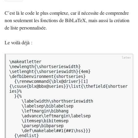
C’est là le code le plus complexe, car il nécessite de comprendre
non seulement les fonctions de BibLaTeX, mais aussi la création
de liste personnalisée.
Le voilà déjà :
\makeatletter

\newlength{\shortserieswidth}

\setlenght{\shorserieswidth}{4em}

\defbibenvironment{shortseries}

  {\renewcommand{\blx@driver}[1]
{\csuse{blx@bbx@series}}\list{\thefield{shortser
ies}%

  }{%

     \labelwidth\shorthserieswidth

     \labelsep\biblabelsep

     \leftmargin\bibhang

     \advance\leftmargin\labelsep

     \itemsep\bibitemsep

     \parsep\bibparsep

     \def\makelabel##1{##1\hss}}}

  {\endlist}
