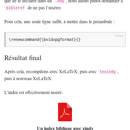
que de le déclarer dans un
, nous allons plutôt demander à
.xdy
de ne pas l’insérer.
bibleref
Pour cela, une seule ligne suffit, à mettre dans le préambule :
\renewcommand{\bvidxpgformat}{}
Résultat final
Après cela, recompilons avec XeLaTeX, puis avec
,
texindy
puis à nouveau XeLaTeX.
L’index est effectivement inséré.
Un index biblique avec xindy