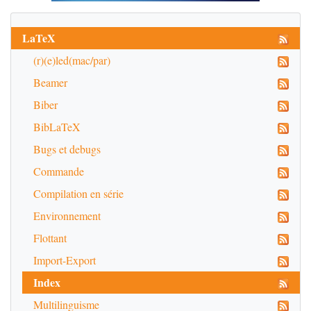
LaTeX
(r)(e)led(mac/par)
Beamer
Biber
BibLaTeX
Bugs et debugs
Commande
Compilation en série
Environnement
Flottant
Import-Export
Index
Multilinguisme