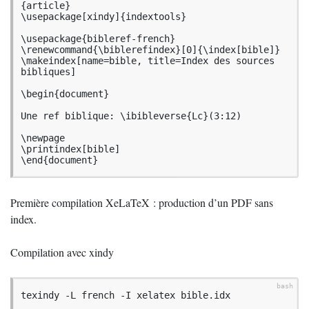
{article}

\usepackage[xindy]{indextools}

\usepackage{bibleref-french}

\renewcommand{\biblerefindex}[0]{\index[bible]}

\makeindex[name=bible, title=Index des sources 
bibliques]

\begin{document}

Une ref biblique: \ibibleverse{Lc}(3:12)

\newpage

\printindex[bible]

\end{document}
Première compilation XeLaTeX : production d’un
PDF
sans
index.
Compilation avec xindy
texindy -L french -I xelatex bible.idx