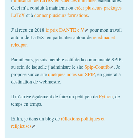
l’
utilisation de LaTeX en sciences humaines
étaient rares.
Ceci m’a conduit à maintenir ou
créer plusieurs packages
LaTeX
et à
donner plusieurs formations
.
J’ai reçu en 2018
le prix
DANTE
e.V
pour mon travail
autour de LaTeX, en particulier autour de
reledmac et
reledpar
.
Par ailleurs, je suis membre actif de la communauté
SPIP
,
au sein de laquelle j’administre le site
Spip-Contrib
. Je
propose sur ce site
quelques notes sur
SPIP
, en général à
destination de webmestre.
Il m’arrive également de faire un petit peu de
Python
, de
temps en temps.
Enfin, je tiens un blog de
réflexions politiques et
religieuses
.