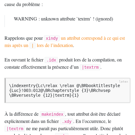
cause du problème :
WARNING
: unknown attribute `textrm’
! (ignored)
Rappelons que pour
un attribut correspond à ce qui est
xindy
mis après un
lors de l’indexation
.
|
En ouvrant le fichier
produit lors de la compilation, on
.idx
constate effectivement la présence d’un
.
|textrm
\indexentry{Lc\relax \relax @\BRbooktitlestyle 
{Luc}!003:012@\BRchapterstyle {3}\BRchvsep 
\BRversestyle {12}|textrm}{1}
À la différence de
, tout attribut doit être déclaré
makeindex
explicitement dans un fichier
. En l’occurrence, le
.xdy
ne me paraît pas particulièrement utile. Donc plutôt
|textrm