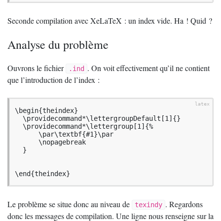
Seconde compilation avec XeLaTeX : un index vide. Ha
! Quid
?
Analyse du problème
Ouvrons le fichier
. On voit effectivement qu’il ne contient
.ind
que l’introduction de l’index :
\begin{theindex}

  \providecommand*\lettergroupDefault[1]{}

  \providecommand*\lettergroup[1]{%

      \par\textbf{#1}\par

      \nopagebreak

  }

\end{theindex}
Le problème se situe donc au niveau de
. Regardons
texindy
donc les messages de compilation. Une ligne nous renseigne sur la