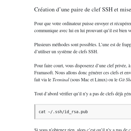
Création d’une paire de clef
SSH
et mise
Pour que votre ordinateur puisse envoyer et récupérer 
communique avec lui en lui prouvant qu’il est bien vot
Plusieurs méthodes sont possibles. L’une est de fra
d’utiliser un système de clefs
SSH
.
Pour faire court, vous disposerez d’une clef privée, à
Framasoft. Nous allons donc générer ces clefs et envoy
fait via le
Terminal
(sous Mac et Linux) ou le
Git Sh
Tout d’abord vérifier qu’il n’y a pas de clefs déjà gén
cat ~/.ssh/id_rsa.pub
Si vous n’obtenez rien, alors c’est qu’il n’y a pas de c