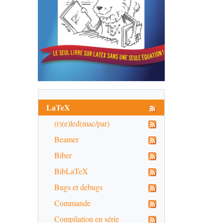
LaTeX
(r)(e)led(mac/par)
Beamer
Biber
BibLaTeX
Bugs et debugs
Commande
Compilation en série