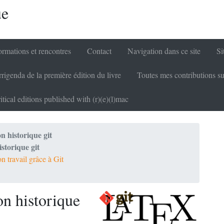
ue
rmations et rencontres
Contact
Navigation dans ce site
Si
rigenda de la première édition du livre
Toutes mes contributions su
itical editions published with (r)(e)(l)mac
n historique git
storique git
n travail grâce à Git
on historique