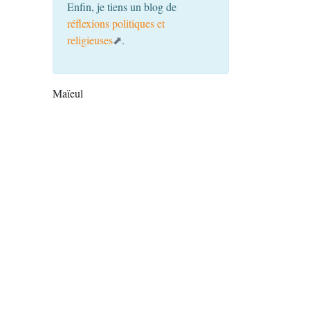
Enfin, je tiens un blog de
réflexions politiques et
religieuses
.
Maïeul