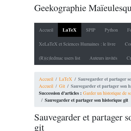
Geekographie Maïeulesq
LaTeX
Accueil
SPIP
Python
Fo
XeLaTeX et Sciences Humaines : le livre
Cor
(R)(e)ledmac users list
Auteurs invités
Cr
Sauvegarder et partager so
Accueil
LaTeX
Sauvegarder et partager son hi
Accueil
Git
Succession d'articles :
Garder un historique de so
Sauvegarder et partager son historique git
Sauvegarder et partager s
git