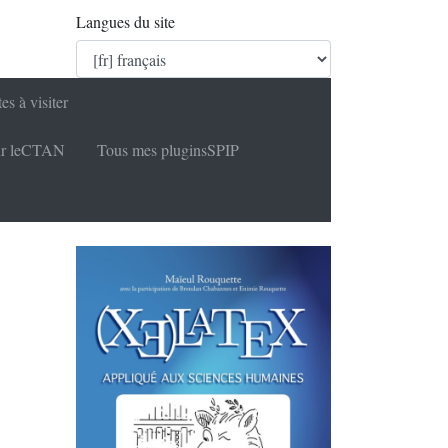
Langues du site
tes à visiter
r le
CTAN
Tous mes plugins
SPIP