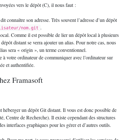
voyées vers le dépôt (C), il nous faut :
 dit connaître son adresse. Très souvent l’adresse d’un dépôt
.
lisateur/nom.git
local. Comme il est possible de lier un dépôt local à plusieurs
dépôt distant se verra ajouter un alias. Pour notre cas, nous
lias sera «
origin
», un terme conventionnel.
re à votre ordinateur de communiquer avec l’ordinateur sur
ée et authentifiée.
chez Framasoft
t héberger un dépôt Git distant. Il vous est donc possible de
té, Centre de Recherche). Il existe cependant des structures
s interfaces graphiques pour les gérer et d’autres outils.
ub. Pour ma part, je vous proposerai d’utiliser les services de