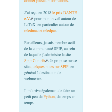
donner plusieurs formations
.
J’ai reçu en 2018
le prix
DANTE
e.V
pour mon travail autour de
LaTeX, en particulier autour de
reledmac et reledpar
.
Par ailleurs, je suis membre actif
de la communauté
SPIP
, au sein
de laquelle j’administre le site
Spip-Contrib
. Je propose sur ce
site
quelques notes sur
SPIP
, en
général à destination de
webmestre.
Il m’arrive également de faire un
petit peu de
Python
, de temps en
temps.