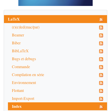
LaTeX
(r)(e)led(mac/par)
Beamer
Biber
BibLaTeX
Bugs et debugs
Commande
Compilation en série
Environnement
Flottant
Import-Export
Index