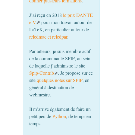
donner plusieurs formations
.
J’ai reçu en 2018
le prix
DANTE
e.V
pour mon travail autour de
LaTeX, en particulier autour de
reledmac et reledpar
.
Par ailleurs, je suis membre actif
de la communauté
SPIP
, au sein
de laquelle j’administre le site
Spip-Contrib
. Je propose sur ce
site
quelques notes sur
SPIP
, en
général à destination de
webmestre.
Il m’arrive également de faire un
petit peu de
Python
, de temps en
temps.