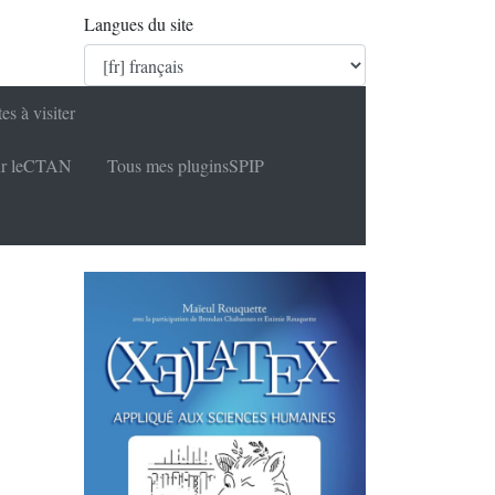
Langues du site
tes à visiter
r le
CTAN
Tous mes plugins
SPIP