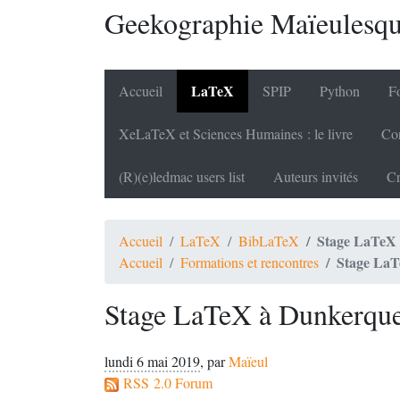
Geekographie Maïeulesq
LaTeX
Accueil
SPIP
Python
Fo
XeLaTeX et Sciences Humaines : le livre
Cor
(R)(e)ledmac users list
Auteurs invités
Cr
Stage LaTeX
Accueil
LaTeX
BibLaTeX
Stage La
Accueil
Formations et rencontres
Stage LaTeX à Dunkerqu
lundi 6 mai 2019
,
par
Maïeul
RSS 2.0 Forum