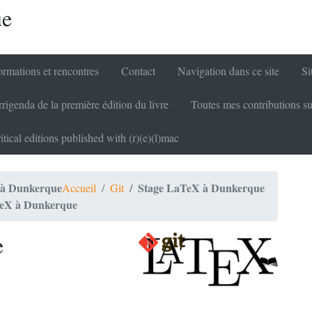
ue
rmations et rencontres
Contact
Navigation dans ce site
Si
rigenda de la première édition du livre
Toutes mes contributions su
itical editions published with (r)(e)(l)mac
 à Dunkerque
Stage LaTeX à Dunkerque
Accueil
Git
TeX à Dunkerque
e