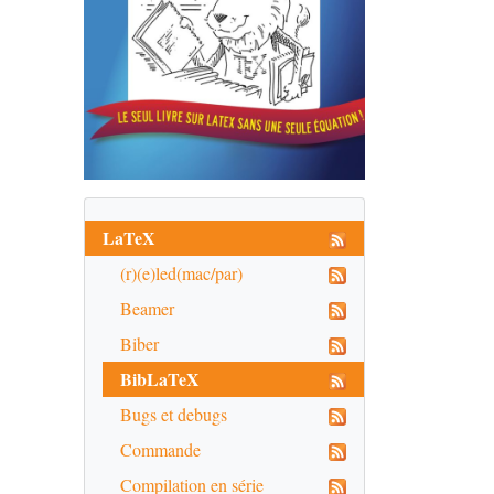
LaTeX
(r)(e)led(mac/par)
Beamer
Biber
BibLaTeX
Bugs et debugs
Commande
Compilation en série