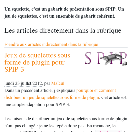
Un squelette, c’est un gabarit de présentation sous
SPIP
. Un
jeu de squelettes, c’est un ensemble de gabarit cohérent.
Les articles directement dans la rubrique
Étendre aux articles indirectement dans la rubrique
Jeux de squelettes sous
forme de plugin pour
SPIP
3
lundi 23 juillet 2012
,
par
Maïeul
Dans un précédent article, j’expliquais
pourquoi et comment
distribuer un jeu de squelettes sous forme de plugin
. Cet article est
une simple adaptation pour
SPIP
3.
Les raisons de distribuer un jeux de squelette sous forme de plugin
n’ont pas changé : je ne les répète donc pas. En revanche, le