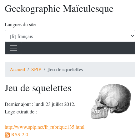
Geekographie Maïeulesque
Langues du site
Jeu de squelettes
Accueil
SPIP
Jeu de squelettes
Dernier ajout : lundi 23 juillet 2012.
Logo extrait de :
http://www.spip.net/fr_rubrique135.html
.
RSS 2.0