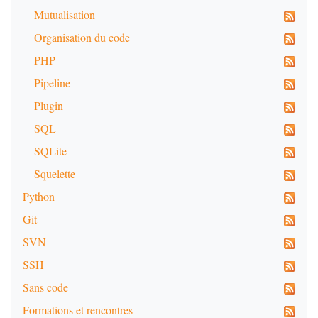
Mutualisation
Organisation du code
PHP
Pipeline
Plugin
SQL
SQLite
Squelette
Python
Git
SVN
SSH
Sans code
Formations et rencontres