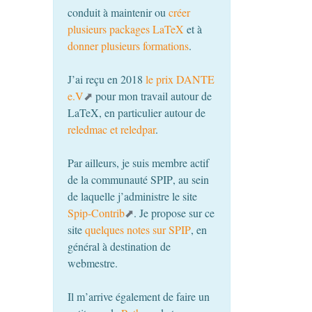
conduit à maintenir ou
créer
plusieurs packages LaTeX
et à
donner plusieurs formations
.
J’ai reçu en 2018
le prix
DANTE
e.V
pour mon travail autour de
LaTeX, en particulier autour de
reledmac et reledpar
.
Par ailleurs, je suis membre actif
de la communauté
SPIP
, au sein
de laquelle j’administre le site
Spip-Contrib
. Je propose sur ce
site
quelques notes sur
SPIP
, en
général à destination de
webmestre.
Il m’arrive également de faire un