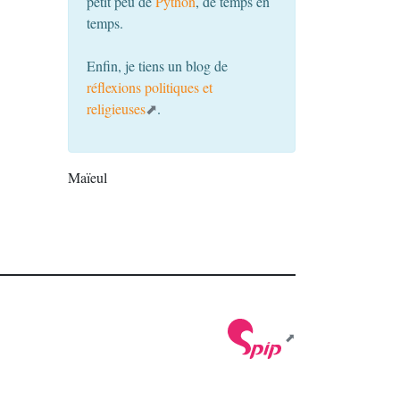
petit peu de
Python
, de temps en
temps.
Enfin, je tiens un blog de
réflexions politiques et
religieuses
.
Maïeul