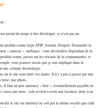
uit"
oir :
ernet prend du temps à être développé, ce n’est pas un
e un produit connu (type
SPIP
, Joomla, Drupal). Demander la
ution «
maison
», méfiance : vous deviendrez dépendant de la
 produit connu, passer sur les réseaux de la communautés, et
xemple, vous pourrez savoir que je suis impliqué dans la
al une certaine déontologie.
u sur le site sont entre vos mains. Il n’y a pas à passer par une
n texte, une photo.
s. Il faut un prix annoncé «
brut
», éventuellement payable en
x euros par mois : cela revient à avoir une location, donc à ne
tocke le site sur internet) ne soit pas la même société que celle