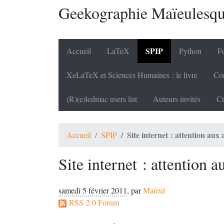
Geekographie Maïeulesq
SPIP
Accueil
LaTeX
Python
Fo
XeLaTeX et Sciences Humaines : le livre
Cor
(R)(e)ledmac users list
Auteurs invités
Cr
Site internet : attention aux
Accueil
SPIP
Site internet : attention 
samedi 5 février 2011
,
par
Maïeul
RSS 2.0 Forum