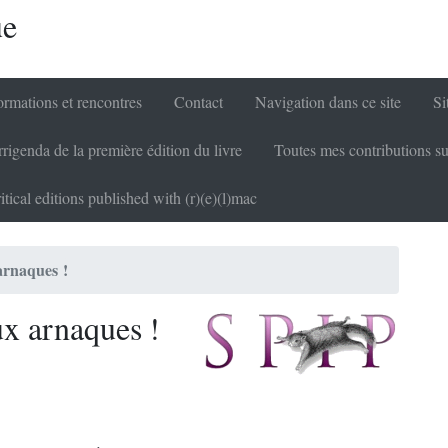
ue
rmations et rencontres
Contact
Navigation dans ce site
Si
rigenda de la première édition du livre
Toutes mes contributions su
itical editions published with (r)(e)(l)mac
 arnaques !
aux arnaques
!