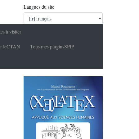
Langues du site
tes à visiter
r le
CTAN
Tous mes plugins
SPIP