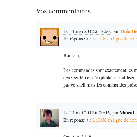
Vos commentaires
Théo He
Le 11 mai 2012 à 17:50
,
par
En réponse à :
LaTeX en ligne de c
Bonjour,
Les commandes sont exactement les mê
deux systèmes d’exploitations utilisent
pas ce shell mais les commandes présen
Maïeul
Le 14 mai 2012 à 00:46
,
par
En réponse à :
LaTeX en ligne de c
Oui, tout à fait,