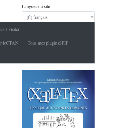
Langues du site
tes à visiter
r le
CTAN
Tous mes plugins
SPIP