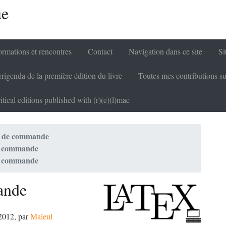
ue
rmations et rencontres
Contact
Navigation dans ce site
Si
rigenda de la première édition du livre
Toutes mes contributions su
itical editions published with (r)(e)(l)mac
e de commande
e commande
e commande
ande
 2012
,
par
Maïeul