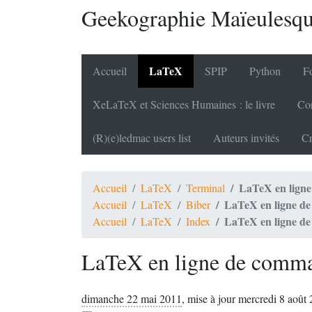
Geekographie Maïeulesq
LaTeX
Accueil
SPIP
Python
Fo
XeLaTeX et Sciences Humaines : le livre
Cor
(R)(e)ledmac users list
Auteurs invités
Cr
LaTeX en lign
Accueil
LaTeX
Terminal
LaTeX en ligne d
Accueil
LaTeX
Biber
LaTeX en ligne d
Accueil
LaTeX
Index
LaTeX en ligne de comm
dimanche 22 mai 2011
,
mise à jour mercredi 8 août