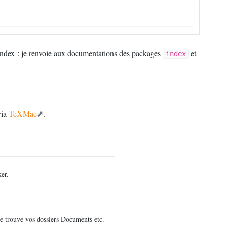
 index : je renvoie aux documentations des packages
et
index
via
TeXMac
.
er.
se trouve vos dossiers Documents etc.