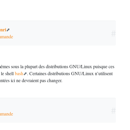
nri
#
ommande
mes sous la plupart des distributions
GNU
/Linux puisque ces
 le shell
bash
. Certaines distributions
GNU
/Linux n’utilisent
tées ici ne devraient pas changer.
#
ommande