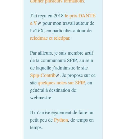
donner plusieurs formations
.
J’ai reçu en 2018
le prix
DANTE
e.V
pour mon travail autour de
LaTeX, en particulier autour de
reledmac et reledpar
.
Par ailleurs, je suis membre actif
de la communauté
SPIP
, au sein
de laquelle j’administre le site
Spip-Contrib
. Je propose sur ce
site
quelques notes sur
SPIP
, en
général à destination de
webmestre.
Il m’arrive également de faire un
petit peu de
Python
, de temps en
temps.