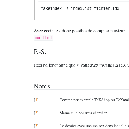
makeindex -s index.ist fichier.idx
Avec ceci il est donc possible de compiler plusieurs
.
multind
P.-S.
Ceci ne fonctionne que si vous avez installé LaTeX 
Notes
1
[
]
Comme par exemple TeXShop ou TeXmak
2
[
]
Même si je pourrais chercher.
3
[
]
Le dossier avec une maison dans laquelle 