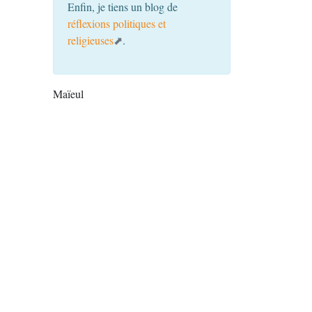
Enfin, je tiens un blog de
réflexions politiques et
religieuses
.
Maïeul