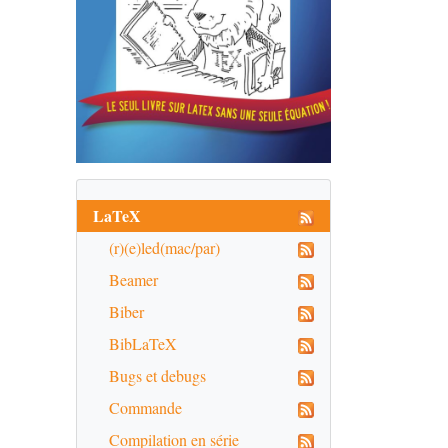
LaTeX
(r)(e)led(mac/par)
Beamer
Biber
BibLaTeX
Bugs et debugs
Commande
Compilation en série