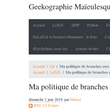
Geekographie Maïeulesq
Accueil
LaTeX
SPIP
Python
Fo
XeLaTeX et Sciences Humaines : le livre
Cor
(R)(e)ledmac users list
Auteurs invités
Cr
Ma politique de branches avec
Accueil
Git
Ma politique de branches a
Accueil
LaTeX
Ma politique de branches 
dimanche 2 juin 2019
,
par
Maïeul
RSS 2.0 Forum