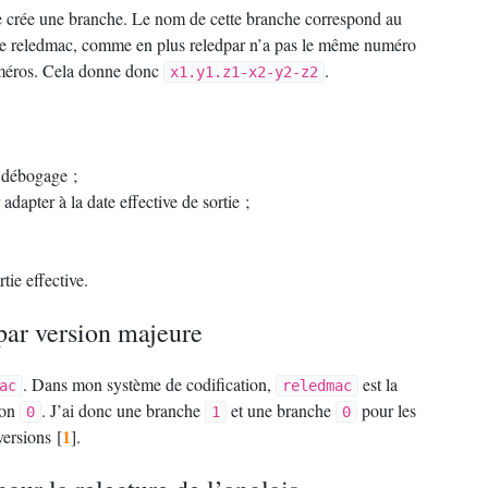
je crée une branche. Le nom de cette branche correspond au
 de reledmac, comme en plus reledpar n’a pas le même numéro
 numéros. Cela donne donc
.
x1.y1.z1-x2-y2-z2
e débogage
;
adapter à la date effective de sortie
;
rtie effective.
par version majeure
. Dans mon système de codification,
est la
ac
reledmac
ion
. J’ai donc une branche
et une branche
pour les
0
1
0
1
versions
[
]
.