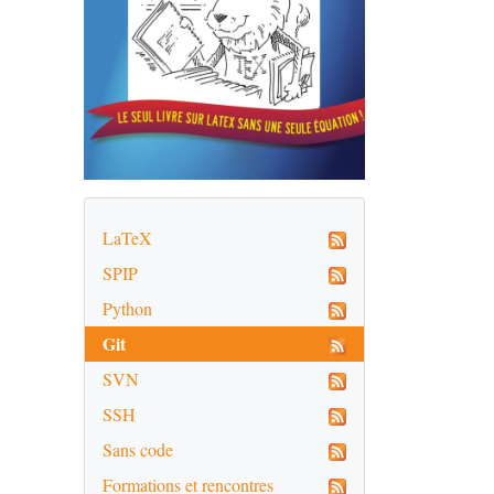
LaTeX
SPIP
Python
Git
SVN
SSH
Sans code
Formations et rencontres