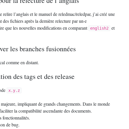
our la relecture de l’anglais
lire l’anglais et le manuel de reledmac/reledpar, j’ai créé une
t des fichiers après la dernière relecture par un
·
e
lire que les nouvelles modifications en comparant
et
english2
ver les branches fusionnées
ocal comme en distant.
ion des tags et des release
mode
x.y.z
 majeure, impliquant de grands changements. Dans le monde
ciliter la compatibilité ascendante des documents.
 fonctionnalités.
ion de bug.