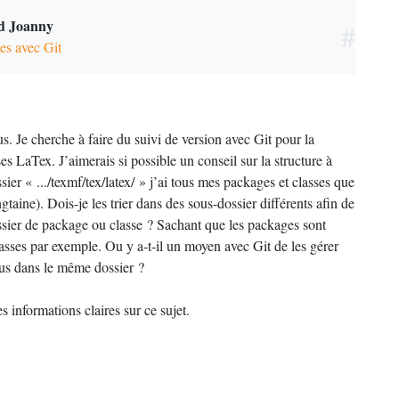
rd Joanny
#
es avec Git
us. Je cherche à faire du suivi de version avec Git pour la
s LaTex. J’aimerais si possible un conseil sur la structure à
sier «
.../texmf/tex/latex/
» j’ai tous mes packages et classes que
gtaine). Dois-je les trier dans des sous-dossier différents afin de
ssier de package ou classe
? Sachant que les packages sont
lasses par exemple. Ou y a-t-il un moyen avec Git de les gérer
tous dans le même dossier
?
s informations claires sur ce sujet.