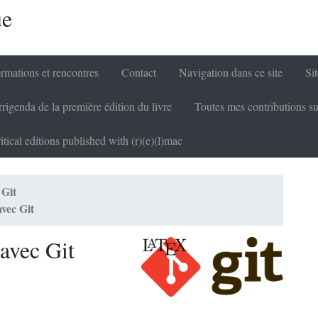
ue
rmations et rencontres
Contact
Navigation dans ce site
Sit
rigenda de la première édition du livre
Toutes mes contributions su
itical editions published with (r)(e)(l)mac
 Git
vec Git
avec Git