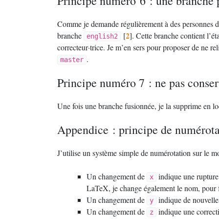
Principe numéro 6 : une branche p
Comme je demande régulièrement à des personnes de re
2
branche
[
]
. Cette branche contient l’éta
english2
correcteur
·
trice. Je m’en sers pour proposer de ne re
.
master
Principe numéro 7 : ne pas conser
Une fois une branche fusionnée, je la supprime en l
Appendice : principe de numérotat
J’utilise un système simple de numérotation sur le 
Un changement de
indique une rupture
x
LaTeX, je change également le nom, pour fa
Un changement de
indique de nouvelles
y
Un changement de
indique une correct
z