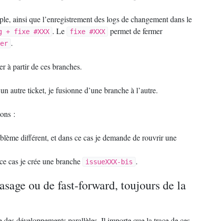
ple, ainsi que l’enregistrement des logs de changement dans le
. Le
permet de fermer
g + fixe #XXX
fixe #XXX
.
er
er à partir de ces branches.
’un autre ticket, je fusionne d’une branche à l’autre.
ons :
problème différent, et dans ce cas je demande de rouvrir une
s ce cas je crée une branche
.
issueXXX-bis
sage ou de fast-forward, toujours de la
e des développements parallèles. Il importe que la trace de ces