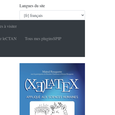
Langues du site
es à visiter
r le
CTAN
Tous mes plugins
SPIP