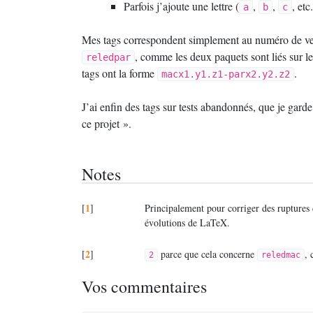
Parfois j’ajoute une lettre (
,
,
, et
a
b
c
Mes tags correspondent simplement au numéro de ve
, comme les deux paquets sont liés sur le
reledpar
tags ont la forme
.
macx1.y1.z1-parx2.y2.z2
J’ai enfin des tags sur tests abandonnés, que je gard
ce projet
».
Notes
1
[
]
Principalement pour corriger des ruptures 
évolutions de LaTeX.
2
[
]
parce que cela concerne
, 
2
reledmac
Vos commentaires