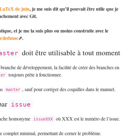
e LaTeX de juin
, je me suis dit qu’il pouvait être utile que je
nchement avec Git.
atique, et je me la suis plus ou moins construite avec le
(e)ledmac
.
doit être utilisable à tout moment
aster
 branche de développement, la facilité de créer des branches en
toujours prête à fonctionner.
ter
ns
, sauf pour corriger des coquilles dans le manuel.
master
par
issue
branche homonyme
où
XXX
est le numéro de l’issue.
issueXXX
e complet minimal, permettant de cerner le problème.