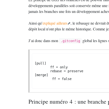
développements parallèles soit conservée même une f
jamais les branches une fois un développement achevé,
Ainsi qu’
expliqué ailleurs
, le rebasage ne devrait 
dépôt local n’ont plus le même historique. Comme je 
J’ai donc dans mon
global les lignes 
.gitconfig
[pull]

        ff = only

        rebase = preserve

[merge]

         ff = false

Principe numéro 4 : une branche p